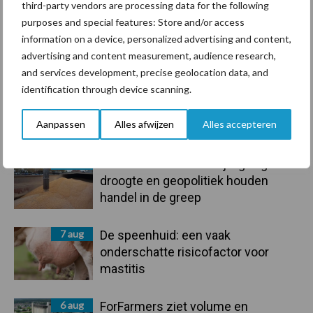
third-party vendors are processing data for the following
purposes and special features: Store and/or access
information on a device, personalized advertising and content,
advertising and content measurement, audience research,
Toon meer
and services development, precise geolocation data, and
identification through device scanning.
Primaire
Recent nieuws
Partner nieuws
Aanpassen
Alles afwijzen
Alles accepteren
Sidebar
7 aug
Grondstoffenmarkt blijft grillig:
droogte en geopolitiek houden
handel in de greep
7 aug
De speenhuid: een vaak
onderschatte risicofactor voor
mastitis
6 aug
ForFarmers ziet volume en