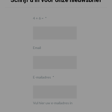
Schrijf u in voor onze nieuwsbrief
4 + 6 =
*
Email
E-mailadres
*
Vul hier uw e-mailadres in