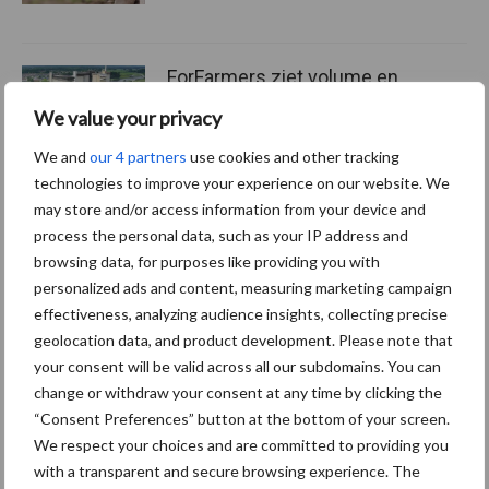
ForFarmers ziet volume en
marktaandeel groeien in
We value your privacy
krimpende Nederlandse
markt
We and
our 4 partners
use cookies and other tracking
technologies to improve your experience on our website. We
may store and/or access information from your device and
process the personal data, such as your IP address and
Themapagina's
browsing data, for purposes like providing you with
personalized ads and content, measuring marketing campaign
Diergezondheid
Bemesting
Fokkerij
Melkv
effectiveness, analyzing audience insights, collecting precise
geolocation data, and product development. Please note that
your consent will be valid across all our subdomains. You can
change or withdraw your consent at any time by clicking the
“Consent Preferences” button at the bottom of your screen.
Mastitis
Hittestress
We respect your choices and are committed to providing you
with a transparent and secure browsing experience. The