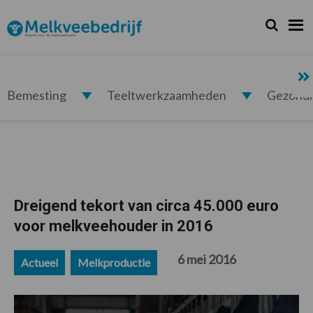
Spring
Door
Spring
Spring
naar
naar
naar
naar
Zoeken...
Zoek
Melkveebedrijf.nl
de
de
de
de
hoofdnavigatie
hoofd
eerste
voettekst
inhoud
sidebar
Bemesting
Teeltwerkzaamheden
Gezond
Dreigend tekort van circa 45.000 euro
voor melkveehouder in 2016
6 mei 2016
Actueel
Melkproductie