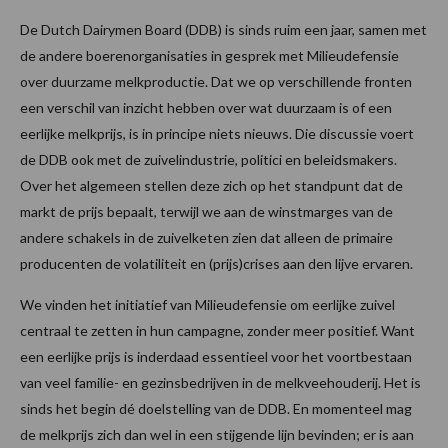
De Dutch Dairymen Board (DDB) is sinds ruim een jaar, samen met
de andere boerenorganisaties in gesprek met Milieudefensie
over duurzame melkproductie. Dat we op verschillende fronten
een verschil van inzicht hebben over wat duurzaam is of een
eerlijke melkprijs, is in principe niets nieuws. Die discussie voert
de DDB ook met de zuivelindustrie, politici en beleidsmakers.
Over het algemeen stellen deze zich op het standpunt dat de
markt de prijs bepaalt, terwijl we aan de winstmarges van de
andere schakels in de zuivelketen zien dat alleen de primaire
producenten de volatiliteit en (prijs)crises aan den lijve ervaren.
We vinden het initiatief van Milieudefensie om eerlijke zuivel
centraal te zetten in hun campagne, zonder meer positief. Want
een eerlijke prijs is inderdaad essentieel voor het voortbestaan
van veel familie- en gezinsbedrijven in de melkveehouderij. Het is
sinds het begin dé doelstelling van de DDB. En momenteel mag
de melkprijs zich dan wel in een stijgende lijn bevinden; er is aan