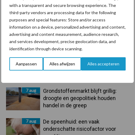
Ligbox &
with a transparent and secure browsing experience. The
Bedrijfsnieuws
Voerhekken
third-party vendors are processing data for the following
purposes and special features: Store and/or access
information on a device, personalized advertising and content,
advertising and content measurement, audience research,
and services development, precise geolocation data, and
Toon meer
identification through device scanning.
Aanpassen
Alles afwijzen
Alles accepteren
Primaire
Recent nieuws
Partner nieuws
Sidebar
7 aug
Grondstoffenmarkt blijft grillig:
droogte en geopolitiek houden
handel in de greep
7 aug
De speenhuid: een vaak
onderschatte risicofactor voor