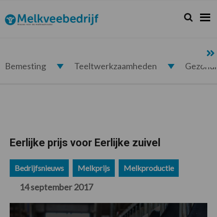
Spring
Door
Spring
Spring
naar
naar
naar
naar
Zoeken...
Zoek
Melkveebedrijf.nl
de
de
de
de
hoofdnavigatie
hoofd
eerste
voettekst
inhoud
sidebar
Bemesting
Teeltwerkzaamheden
Gezond
Eerlijke prijs voor Eerlijke zuivel
Bedrijfsnieuws
Melkprijs
Melkproductie
14 september 2017