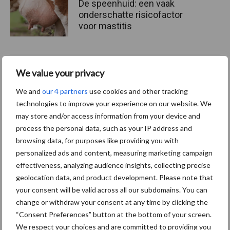
De speenhuid: een vaak
onderschatte risicofactor
voor mastitis
ForFarmers ziet volume en
We value your privacy
marktaandeel groeien in
We and
our 4 partners
use cookies and other tracking
krimpende Nederlandse
technologies to improve your experience on our website. We
markt
may store and/or access information from your device and
process the personal data, such as your IP address and
browsing data, for purposes like providing you with
Themapagina's
personalized ads and content, measuring marketing campaign
effectiveness, analyzing audience insights, collecting precise
geolocation data, and product development. Please note that
Diergezondheid
Bemesting
Fokkerij
Melkv
your consent will be valid across all our subdomains. You can
change or withdraw your consent at any time by clicking the
“Consent Preferences” button at the bottom of your screen.
We respect your choices and are committed to providing you