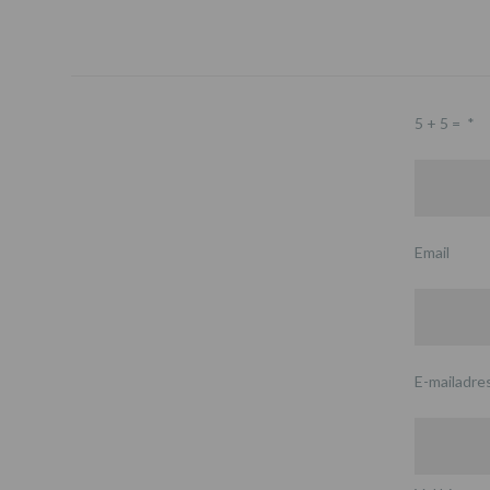
5 + 5 =
*
Email
E-mailadre