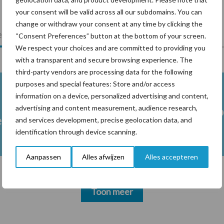
your consent will be valid across all our subdomains. You can
change or withdraw your consent at any time by clicking the
lkveebedrijf
Veevoer
Wet en regelgeving
“Consent Preferences” button at the bottom of your screen.
We respect your choices and are committed to providing you
with a transparent and secure browsing experience. The
third-party vendors are processing data for the following
purposes and special features: Store and/or access
information on a device, personalized advertising and content,
advertising and content measurement, audience research,
Melkpro
en
and services development, precise geolocation data, and
identification through device scanning.
Aanpassen
Alles afwijzen
Alles accepteren
Toon meer