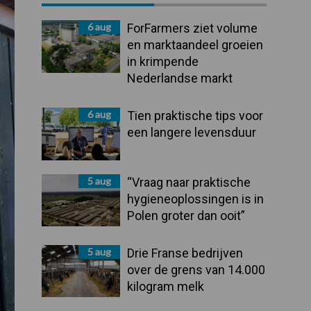
Sidebar
6 aug
ForFarmers ziet volume
en marktaandeel groeien
in krimpende
Nederlandse markt
6 aug
Tien praktische tips voor
een langere levensduur
5 aug
“Vraag naar praktische
hygieneoplossingen is in
Polen groter dan ooit”
5 aug
Drie Franse bedrijven
over de grens van 14.000
kilogram melk