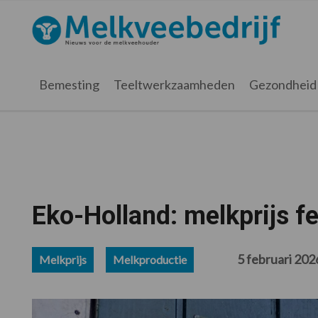
Spring
Door
Spring
Spring
naar
naar
naar
naar
Melkveebedrijf.nl
de
de
de
de
hoofdnavigatie
hoofd
eerste
voettekst
inhoud
sidebar
Bemesting
Teeltwerkzaamheden
Gezondheid
Eko-Holland: melkprijs f
5 februari 202
Melkprijs
Melkproductie