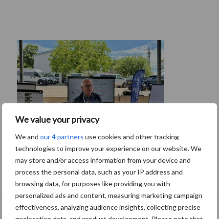
We value your privacy
We and
our 4 partners
use cookies and other tracking
technologies to improve your experience on our website. We
may store and/or access information from your device and
Tien praktische tips voor een langere
process the personal data, such as your IP address and
levensduur
browsing data, for purposes like providing you with
personalized ads and content, measuring marketing campaign
effectiveness, analyzing audience insights, collecting precise
geolocation data, and product development. Please note that