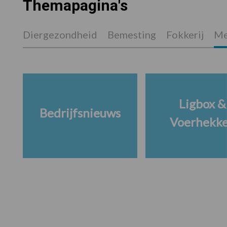
Themapagina's
Diergezondheid
Bemesting
Fokkerij
Me
Ligbox &
Bedrijfsnieuws
Voerhekk