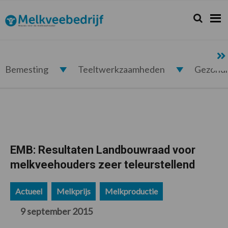
Spring
Door
Spring
Spring
naar
naar
naar
naar
Zoeken...
Zoek
Melkveebedrijf.nl
de
de
de
de
hoofdnavigatie
hoofd
eerste
voettekst
inhoud
sidebar
Bemesting
Teeltwerkzaamheden
Gezond
EMB: Resultaten Landbouwraad voor
melkveehouders zeer teleurstellend
Actueel
Melkprijs
Melkproductie
9 september 2015