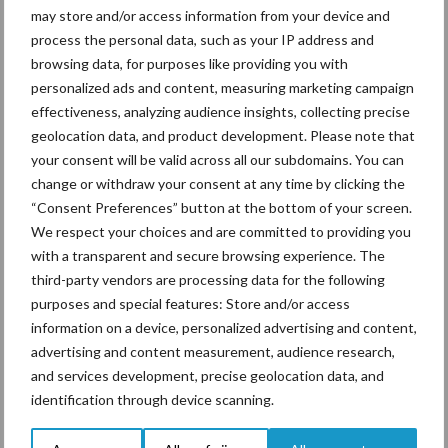
may store and/or access information from your device and
process the personal data, such as your IP address and
Tien praktische tips voor
browsing data, for purposes like providing you with
een langere levensduur
personalized ads and content, measuring marketing campaign
effectiveness, analyzing audience insights, collecting precise
geolocation data, and product development. Please note that
your consent will be valid across all our subdomains. You can
“Vraag naar praktische
change or withdraw your consent at any time by clicking the
hygieneoplossingen is in
“Consent Preferences” button at the bottom of your screen.
Polen groter dan ooit”
We respect your choices and are committed to providing you
with a transparent and secure browsing experience. The
third-party vendors are processing data for the following
purposes and special features: Store and/or access
information on a device, personalized advertising and content,
Themapagina's
advertising and content measurement, audience research,
and services development, precise geolocation data, and
Diergezondheid
Bemesting
Fokkerij
Melkv
identification through device scanning.