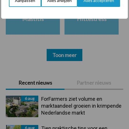
Aanpassen
Alles afwijzen
Alles accepteren
Mastitis
Hittestress
Toon meer
Primaire
Recent nieuws
Partner nieuws
Sidebar
6 aug
ForFarmers ziet volume en
marktaandeel groeien in krimpende
Nederlandse markt
6 aug
Tien praktische tips voor een