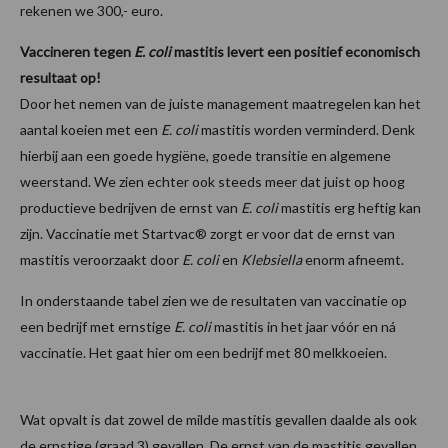
rekenen we 300,- euro.
Vaccineren tegen
E. coli
mastitis levert een positief economisch
resultaat op!
Door het nemen van de juiste management maatregelen kan het
aantal koeien met een
E. coli
mastitis worden verminderd. Denk
hierbij aan een goede hygiëne, goede transitie en algemene
weerstand. We zien echter ook steeds meer dat juist op hoog
productieve bedrijven de ernst van
E. coli
mastitis erg heftig kan
zijn. Vaccinatie met Startvac® zorgt er voor dat de ernst van
mastitis veroorzaakt door
E. coli
en
Klebsiella
enorm afneemt.
In onderstaande tabel zien we de resultaten van vaccinatie op
een bedrijf met ernstige
E. coli
mastitis in het jaar vóór en ná
vaccinatie. Het gaat hier om een bedrijf met 80 melkkoeien.
Wat opvalt is dat zowel de milde mastitis gevallen daalde als ook
de ernstige (graad 3) gevallen. De ernst van de mastitis gevallen