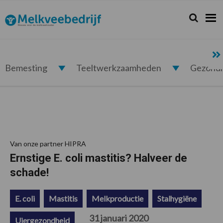
Spring
Door
Spring
Spring
naar
naar
naar
naar
Zoeken...
Zoek
Melkveebedrijf.nl
de
de
de
de
hoofdnavigatie
hoofd
eerste
voettekst
inhoud
sidebar
Bemesting
Teeltwerkzaamheden
Gezond
Van onze partner HIPRA
Ernstige E. coli mastitis? Halveer de
schade!
E. coli
Mastitis
Melkproductie
Stalhygiëne
31 januari 2020
Uiergezondheid