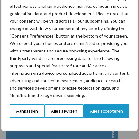
koeien tegen
E. coli
en
Klebsiella
mastitis wordt verhoogd.
effectiveness, analyzing audience insights, collecting precise
Daarnaast is Startvac® werkzaam tegen
Staphylococcus aureus
geolocation data, and product development. Please note that
en biofilm vormende CNS-en. Vaccinatie past in een totaal aanpak
your consent will be valid across all our subdomains. You can
waarin alle risicofactoren voor een mindere uiergezondheid
change or withdraw your consent at any time by clicking the
dienen te worden aangepakt.
“Consent Preferences” button at the bottom of your screen.
We respect your choices and are committed to providing you
Wilt u meer informatie ontvangen
over preventie en vaccineren
with a transparent and secure browsing experience. The
in de strijd tegen mastitis?
Klik hier en neem dan contact op
third-party vendors are processing data for the following
middels het Hipra contact formulier.
purposes and special features: Store and/or access
information on a device, personalized advertising and content,
advertising and content measurement, audience research,
and services development, precise geolocation data, and
identification through device scanning.
Aanpassen
Alles afwijzen
Alles accepteren