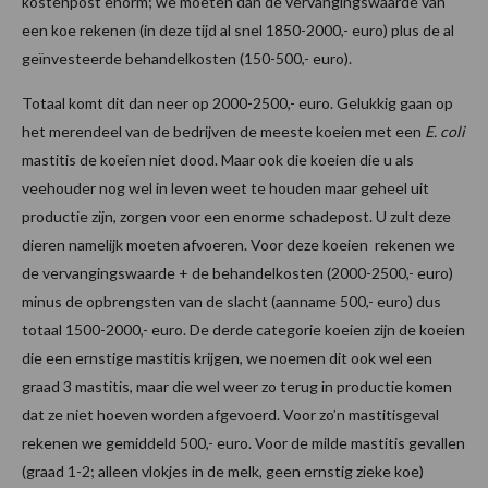
kostenpost enorm; we moeten dan de vervangingswaarde van
een koe rekenen (in deze tijd al snel 1850-2000,- euro) plus de al
geïnvesteerde behandelkosten (150-500,- euro).
Totaal komt dit dan neer op 2000-2500,- euro. Gelukkig gaan op
het merendeel van de bedrijven de meeste koeien met een
E. coli
mastitis de koeien niet dood. Maar ook die koeien die u als
veehouder nog wel in leven weet te houden maar geheel uit
productie zijn, zorgen voor een enorme schadepost. U zult deze
dieren namelijk moeten afvoeren. Voor deze koeien rekenen we
de vervangingswaarde + de behandelkosten (2000-2500,- euro)
minus de opbrengsten van de slacht (aanname 500,- euro) dus
totaal 1500-2000,- euro. De derde categorie koeien zijn de koeien
die een ernstige mastitis krijgen, we noemen dit ook wel een
graad 3 mastitis, maar die wel weer zo terug in productie komen
dat ze niet hoeven worden afgevoerd. Voor zo’n mastitisgeval
rekenen we gemiddeld 500,- euro. Voor de milde mastitis gevallen
(graad 1-2; alleen vlokjes in de melk, geen ernstig zieke koe)