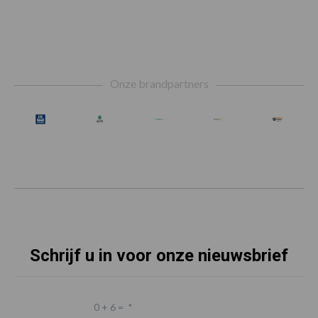
Footer
Onze brandpartners
Schrijf u in voor onze nieuwsbrief
0 + 6 =
*