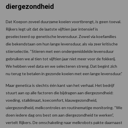
diergezondheid
Dat Koepon zoveel duurzame koeien voortbrengt, is geen toeval.
Rijkers legt uit dat de laatste vijftien jaar intensief is
geselecteerd op genetische levensduur. Zowel via koefamilies
die bekendstaan om hun lange levensduur, als via zeer kritische
stierselectie. “Stieren met een ondergemiddelde levensduur
gebruiken we al tien tot vijftien jaar niet meer voor de fokkerij.
We hebben veel data en we selecteren streng. Dat begint zich
nu terug te betalen in gezonde koeien met een lange levensduur.”
Maar genetica is slechts één kant van het verhaal. Het bedrijf
stuurt aan op alle factoren die bijdragen aan diergezondheid:
voeding, stalklimaat, koecomfort, klauwgezondheid,
uiergezondheid, melkcontroles en routinematige monitoring. “We
doen iedere dag ons best om aan diergezondheid te werken”,
vertelt Rijkers. De omschakeling naar melkrobots pakte daarnaast