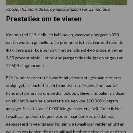
Koepon Random, de beroemde kleinzoon van Esmonique.
Prestaties om te vieren
Koepon telt 415 melk- en kalfkoeien, waarvan doorgaans 370
dieren worden gemolken. De productie is flink: jaarrond rond de
40 kilogram per koe per dag, met gemiddeld 4,45 procent vet en
3,55 procent eiwit. Het rollend jaargemiddelde ligt op ongeveer
12.500 kilogram melk.
Bij bijzondere prestaties wordt altijd even stilgestaan met een
stukje gebak, om het team te motiveren. “Hoewel het aantal
honderdtonners op ons bedrijf oploopt, blijven mijlpalen als deze
uniek. Het is een hele prestatie als een koe 100.000 kilogram
melk geeft, laat staan 10.000 kilogram vet en eiwit. Toen ik hier
twaalf jaar geleden begon, was er maar één koe die dat had
gepasseerd in veertig jaar. Nu zijn we twaalf jaar verder en zitten
we al op zes koeien die deze mijlpaal hebben gehaald, en er zitten