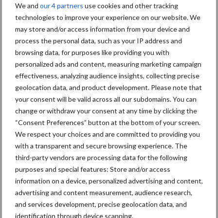
We and
our 4 partners
use cookies and other tracking
technologies to improve your experience on our website. We
Beeld: Koepon
may store and/or access information from your device and
process the personal data, such as your IP address and
browsing data, for purposes like providing you with
personalized ads and content, measuring marketing campaign
effectiveness, analyzing audience insights, collecting precise
geolocation data, and product development. Please note that
your consent will be valid across all our subdomains. You can
change or withdraw your consent at any time by clicking the
“Consent Preferences” button at the bottom of your screen.
We respect your choices and are committed to providing you
with a transparent and secure browsing experience. The
third-party vendors are processing data for the following
purposes and special features: Store and/or access
information on a device, personalized advertising and content,
Aanbevolen voor jou!
advertising and content measurement, audience research,
and services development, precise geolocation data, and
Grondstoffenmarkt blijft
identification through device scanning.