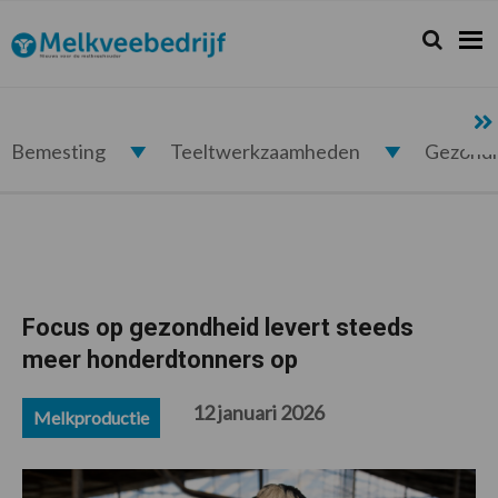
Spring
Door
Spring
Spring
naar
naar
naar
naar
Zoeken...
Zoek
Melkveebedrijf.nl
de
de
de
de
hoofdnavigatie
hoofd
eerste
voettekst
inhoud
sidebar
Bemesting
Teeltwerkzaamheden
Gezond
Focus op gezondheid levert steeds
meer honderdtonners op
12 januari 2026
Melkproductie