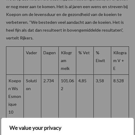
er nog meer aan te komen. Het is al jaren een wens en streven bij
Koepon om de levensduur en de gezondheid van de koeien te
verbeteren. “We besteden veel aandacht aan de koeien. Het is
heel fijn als dat dan resulteert in bovengemiddelde resultaten”,
vertelt Rijkers.
Vader
Dagen
Kilogr
% Vet
%
Kilogra
am
Eiwit
m V +
melk
E
Koepo
Soluti
2.734
101.06
4,85
3,58
8.528
n Ws
on
2
Esmon
ique
10
We value your privacy
Tekst: Esmee Groot Roessink