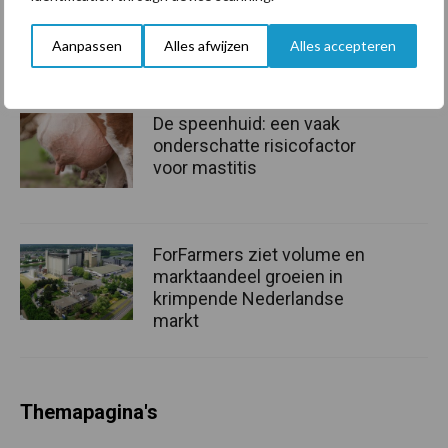
grillig: droogte en
geopolitiek houden handel
Aanpassen
Alles afwijzen
Alles accepteren
in de greep
De speenhuid: een vaak
onderschatte risicofactor
voor mastitis
ForFarmers ziet volume en
marktaandeel groeien in
krimpende Nederlandse
markt
Themapagina's