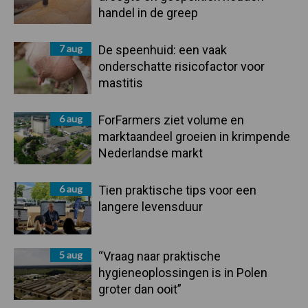
handel in de greep
7 aug
De speenhuid: een vaak
onderschatte risicofactor voor
mastitis
6 aug
ForFarmers ziet volume en
marktaandeel groeien in krimpende
Nederlandse markt
6 aug
Tien praktische tips voor een
langere levensduur
5 aug
“Vraag naar praktische
hygieneoplossingen is in Polen
groter dan ooit”