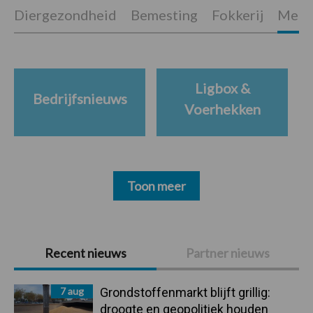
Diergezondheid
Bemesting
Fokkerij
Melkv
Ligbox &
Bedrijfsnieuws
Voerhekken
Toon meer
Primaire
Recent nieuws
Partner nieuws
Sidebar
7 aug
Grondstoffenmarkt blijft grillig:
droogte en geopolitiek houden