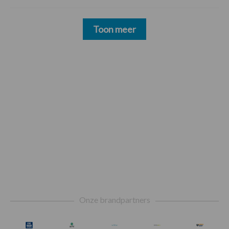
Toon meer
Footer
Onze brandpartners