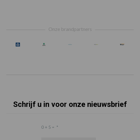
Footer
Onze brandpartners
Schrijf u in voor onze nieuwsbrief
0 + 5 =
*