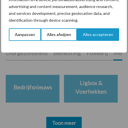
Polen groter dan ooit”
advertising and content measurement, audience research,
and services development, precise geolocation data, and
identification through device scanning.
Aanpassen
Alles afwijzen
Alles accepteren
Themapagina's
Diergezondheid
Bemesting
Fokkerij
Melkv
Ligbox &
Bedrijfsnieuws
Voerhekken
Toon meer