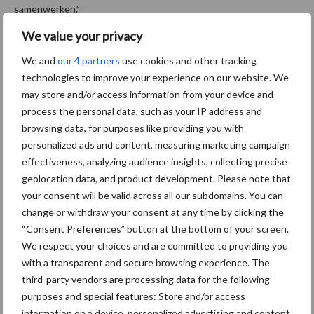
samenwerken.”
We value your privacy
Bron:
Het Financieele Dagblad
We and
our 4 partners
use cookies and other tracking
Aanbevolen voor jou!
technologies to improve your experience on our website. We
may store and/or access information from your device and
ForFarmers ziet volume en
process the personal data, such as your IP address and
marktaandeel groeien in
browsing data, for purposes like providing you with
krimpende Nederlandse
personalized ads and content, measuring marketing campaign
markt
effectiveness, analyzing audience insights, collecting precise
geolocation data, and product development. Please note that
your consent will be valid across all our subdomains. You can
Tien praktische tips voor
change or withdraw your consent at any time by clicking the
een langere levensduur
“Consent Preferences” button at the bottom of your screen.
We respect your choices and are committed to providing you
with a transparent and secure browsing experience. The
third-party vendors are processing data for the following
“Vraag naar praktische
purposes and special features: Store and/or access
hygieneoplossingen is in
information on a device, personalized advertising and content,