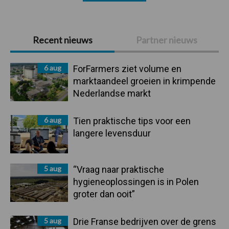
Primaire
Recent nieuws
Partner nieuws
Sidebar
6 aug
ForFarmers ziet volume en
marktaandeel groeien in krimpende
Nederlandse markt
6 aug
Tien praktische tips voor een
langere levensduur
5 aug
“Vraag naar praktische
hygieneoplossingen is in Polen
groter dan ooit”
5 aug
Drie Franse bedrijven over de grens