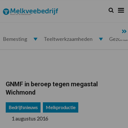
Spring
Door
Spring
Spring
naar
naar
naar
naar
Zoeken...
Zoek
Melkveebedrijf.nl
de
de
de
de
hoofdnavigatie
hoofd
eerste
voettekst
inhoud
sidebar
Bemesting
Teeltwerkzaamheden
Gezond
GNMF in beroep tegen megastal
Wichmond
Bedrijfsnieuws
Melkproductie
1 augustus 2016