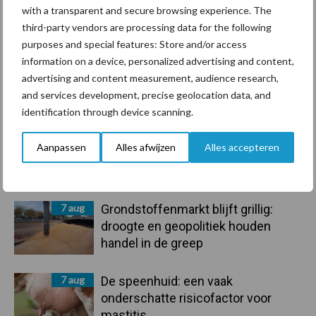
Ligbox &
with a transparent and secure browsing experience. The
Bedrijfsnieuws
Voerhekken
third-party vendors are processing data for the following
purposes and special features: Store and/or access
information on a device, personalized advertising and content,
advertising and content measurement, audience research,
and services development, precise geolocation data, and
Toon meer
identification through device scanning.
Aanpassen
Alles afwijzen
Alles accepteren
Primaire
Recent nieuws
Partner nieuws
Sidebar
7 aug
Grondstoffenmarkt blijft grillig:
droogte en geopolitiek houden
handel in de greep
7 aug
De speenhuid: een vaak
onderschatte risicofactor voor
mastitis