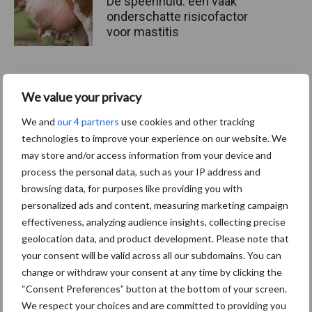
De speenhuid: een vaak
onderschatte risicofactor
voor mastitis
ForFarmers ziet volume en
We value your privacy
marktaandeel groeien in
We and
our 4 partners
use cookies and other tracking
krimpende Nederlandse
markt
technologies to improve your experience on our website. We
may store and/or access information from your device and
process the personal data, such as your IP address and
browsing data, for purposes like providing you with
Themapagina's
personalized ads and content, measuring marketing campaign
effectiveness, analyzing audience insights, collecting precise
geolocation data, and product development. Please note that
Diergezondheid
Bemesting
Fokkerij
Melkv
your consent will be valid across all our subdomains. You can
change or withdraw your consent at any time by clicking the
“Consent Preferences” button at the bottom of your screen.
We respect your choices and are committed to providing you