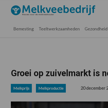
Spring
Door
Spring
Spring
naar
naar
naar
naar
Melkveebedrijf.nl
de
de
de
de
hoofdnavigatie
hoofd
eerste
voettekst
inhoud
sidebar
Bemesting
Teeltwerkzaamheden
Gezondheid
Groei op zuivelmarkt is n
20 december 
Melkprijs
Melkproductie