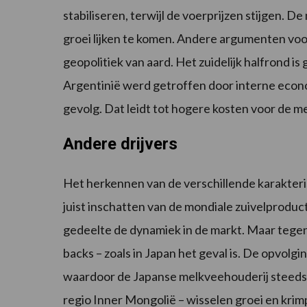
stabiliseren, terwijl de voerprijzen stijgen. 
groei lijken te komen. Andere argumenten voor
geopolitiek van aard. Het zuidelijk halfrond is
Argentinië werd getroffen door interne econo
gevolg. Dat leidt tot hogere kosten voor de m
Andere drijvers
Het herkennen van de verschillende karakteri
juist inschatten van de mondiale zuivelprodu
gedeelte de dynamiek in de markt. Maar tegeno
backs – zoals in Japan het geval is. De opvolgin
waardoor de Japanse melkveehouderij steeds 
regio Inner Mongolië – wisselen groei en krim