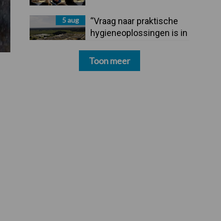
5 aug
“Vraag naar praktische
hygieneoplossingen is in
Polen groter dan ooit”
Toon meer