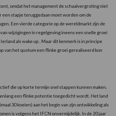
sistent, omdat het management de schaalvergroting niet
i er een stapje teruggedaan moet worden om de
ngen. Een vierde categorie op de wereldmarkt zijn de
an wijzigingen in regelgeving ineens een snelle groei
erland als wake up . Maar dit kenmerk is in principe
oop van het quotum een flinke groei gerealiseerd kon
ctief die op korte termijn snel stappen kunnen maken.
arenlang een flinke potentie toegedicht wordt. Het land
imaal 30 koeien) aan het begin van zijn ontwikkeling als
men is volgens het IFCN onvermijdelijk. In de 20 jaar