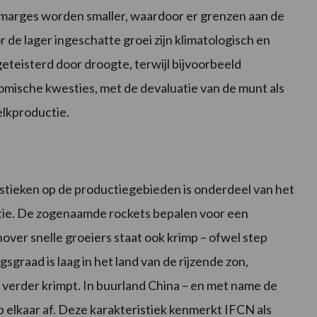
De marges worden smaller, waardoor er grenzen aan de
 de lager ingeschatte groei zijn klimatologisch en
 geteisterd door droogte, terwijl bijvoorbeeld
mische kwesties, met de devaluatie van de munt als
elkproductie.
stieken op de productiegebieden is onderdeel van het
ctie. De zogenaamde rockets bepalen voor een
ver snelle groeiers staat ook krimp – ofwel step
gsgraad is laag in het land van de rijzende zon,
verder krimpt. In buurland China – en met name de
p elkaar af. Deze karakteristiek kenmerkt IFCN als