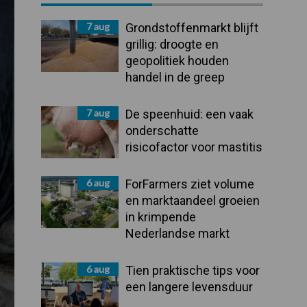
Sidebar
7 aug
Grondstoffenmarkt blijft
grillig: droogte en
geopolitiek houden
handel in de greep
7 aug
De speenhuid: een vaak
onderschatte
risicofactor voor mastitis
6 aug
ForFarmers ziet volume
en marktaandeel groeien
in krimpende
Nederlandse markt
6 aug
Tien praktische tips voor
een langere levensduur