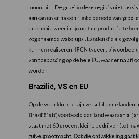
mountain . De groei in deze regio is niet per
aankan en er na een fl inke periode van groe
economie weer in lijn met de productie te bre
zogenaamde wake-ups . Landen die als gevolg v
kunnen realiseren. IFCN typeert bijvoorbeeld I
van toepassing op de hele EU, waar er na afl 
worden.
Brazilië, VS en EU
Op de wereldmarkt zijn verschillende landen a
Brazilië is bijvoorbeeld een land waaraan al j
staat met 60 procent kleine bedrijven (tot max
zuivelgrootmacht. Dat die ontwikkeling gaat ko