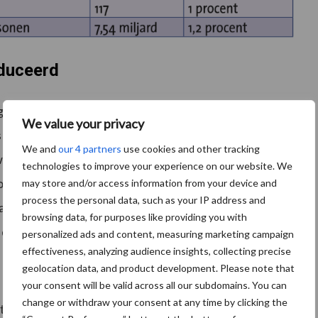
oduceerd
in 2018 887 miljard kilogram melk, gecorrigeerd naar
We value your privacy
s de wereldwijde productie met 2,5 procent
We and
our 4 partners
use cookies and other tracking
ereldproductie ongeveer 865 miljard kilogram melk
technologies to improve your experience on our website. We
or de melkproductie in de 120 landen die onder het
may store and/or access information from your device and
process the personal data, such as your IP address and
aarbij sommige regio’s worden getroffen door
browsing data, for purposes like providing you with
 de EU.
personalized ads and content, measuring marketing campaign
effectiveness, analyzing audience insights, collecting precise
geolocation data, and product development. Please note that
your consent will be valid across all our subdomains. You can
change or withdraw your consent at any time by clicking the
 heeft verschillende aanjagers. Over het algemeen