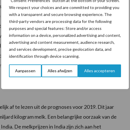
“Consent Preferences” button at the bottom of your screen.
ks kunnen groeien en de ‘zwakke’ regio’s 3 tot 5
We respect your choices and are committed to providing you
with a transparent and secure browsing experience. The
 regio’s zijn regio’s waar het klimatologisch eenvoudig
third-party vendors are processing data for the following
met een sterke economie en een goede infrastructuur.
purposes and special features: Store and/or access
wZeeland, waar de jaarlijkse groei op 5 tot 10 procent
information on a device, personalized advertising and content,
advertising and content measurement, audience research,
roductie bedraagt inmiddels 115 miljard kilogram melk.
and services development, precise geolocation data, and
oordlijk voor 47 procent van de wereldwijde productie.
identification through device scanning.
 gemiddeld boven de 5 procent. Daarmee mag India zich
Aanpassen
Alles afwijzen
Alles accepteren
ijk af te lezen uit de prognoses voor 2019. Dit jaar
miljard kilogram melk. Een belangrijke oorzaak van de
India. De melkprijzen in India zijn zich aan het