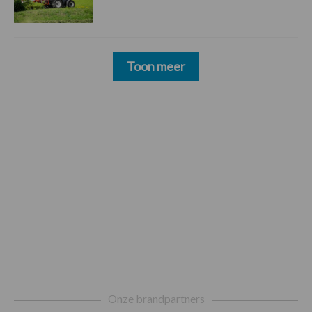
Toon meer
Footer
Onze brandpartners