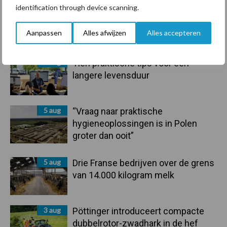
identification through device scanning.
6 aug
ForFarmers ziet volume en
marktaandeel groeien in krimpende
Aanpassen
Alles afwijzen
Alles accepteren
Nederlandse markt
6 aug
Tien praktische tips voor een
langere levensduur
5 aug
“Vraag naar praktische
hygieneoplossingen is in Polen
groter dan ooit”
5 aug
Drie Franse bedrijven over de grens
van 14.000 kilogram melk
3 aug
Pöttinger introduceert compacte
dubbelrotor-zwadhark in de hef