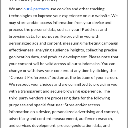
Themapagina's
We and
our 4 partners
use cookies and other tracking
technologies to improve your experience on our website. We
Diergezondheid
Bemesting
Fokkerij
Melkv
may store and/or access information from your device and
process the personal data, such as your IP address and
browsing data, for purposes like providing you with
personalized ads and content, measuring marketing campaign
effectiveness, analyzing audience insights, collecting precise
Mastitis
Hittestress
geolocation data, and product development. Please note that
your consent will be valid across all our subdomains. You can
change or withdraw your consent at any time by clicking the
“Consent Preferences” button at the bottom of your screen.
We respect your choices and are committed to providing you
Toon meer
with a transparent and secure browsing experience. The
third-party vendors are processing data for the following
purposes and special features: Store and/or access
information on a device, personalized advertising and content,
Primaire
Recent nieuws
Partner nieuws
advertising and content measurement, audience research,
Sidebar
and services development, precise geolocation data, and