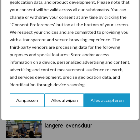
Primaire
geolocation data, and product development. Please note that
Recent nieuws
Partner nieuws
your consent will be valid across all our subdomains. You can
Sidebar
change or withdraw your consent at any time by clicking the
7 aug
Grondstoffenmarkt blijft grillig:
“Consent Preferences” button at the bottom of your screen.
droogte en geopolitiek houden
We respect your choices and are committed to providing you
handel in de greep
with a transparent and secure browsing experience. The
third-party vendors are processing data for the following
7 aug
De speenhuid: een vaak
purposes and special features: Store and/or access
onderschatte risicofactor voor
information on a device, personalized advertising and content,
mastitis
advertising and content measurement, audience research,
and services development, precise geolocation data, and
identification through device scanning.
6 aug
ForFarmers ziet volume en
marktaandeel groeien in krimpende
Aanpassen
Alles afwijzen
Alles accepteren
Nederlandse markt
6 aug
Tien praktische tips voor een
langere levensduur