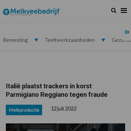
Spring
Door
Spring
Spring
naar
naar
naar
naar
Zoeken...
Zoek
Melkveebedrijf.nl
de
de
de
de
hoofdnavigatie
hoofd
eerste
voettekst
inhoud
sidebar
Bemesting
Teeltwerkzaamheden
Gezond
Italië plaatst trackers in korst
Parmigiano Reggiano tegen fraude
12 juli 2022
Melkproductie