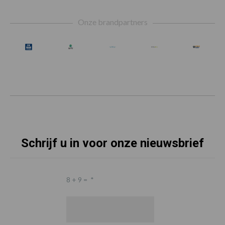
Footer
Onze brandpartners
Schrijf u in voor onze nieuwsbrief
8 + 9 =
*