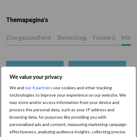
Themapagina's
Diergezondheid
Bemesting
Fokkerij
Melkv
Ligbox &
Bedrijfsnieuws
We value your privacy
Voerhekken
We and
our 4 partners
use cookies and other tracking
technologies to improve your experience on our website. We
may store and/or access information from your device and
process the personal data, such as your IP address and
Toon meer
browsing data, for purposes like providing you with
personalized ads and content, measuring marketing campaign
effectiveness, analyzing audience insights, collecting precise