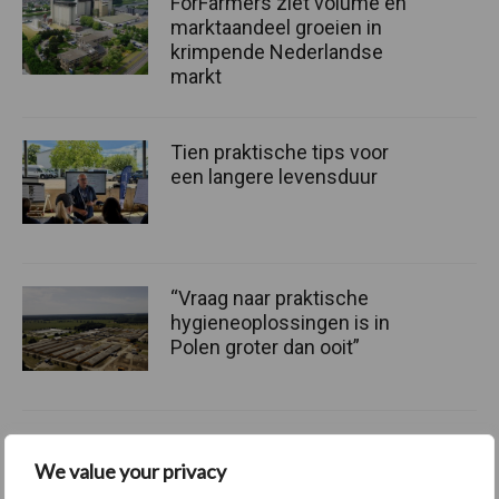
ForFarmers ziet volume en
marktaandeel groeien in
krimpende Nederlandse
markt
Tien praktische tips voor
een langere levensduur
“Vraag naar praktische
hygieneoplossingen is in
Polen groter dan ooit”
Themapagina's
We value your privacy