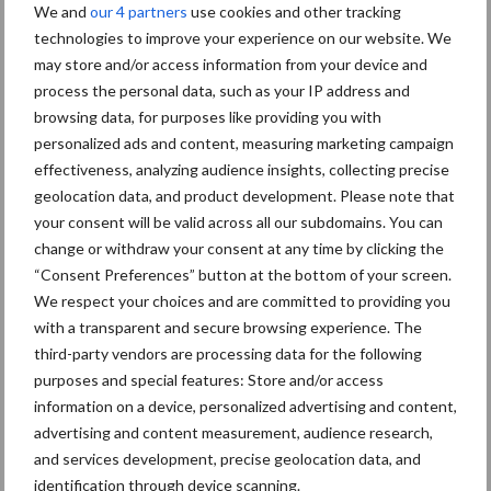
We and
our 4 partners
use cookies and other tracking
Diergezondheid
Bemesting
Fokkerij
Melkv
technologies to improve your experience on our website. We
may store and/or access information from your device and
process the personal data, such as your IP address and
browsing data, for purposes like providing you with
personalized ads and content, measuring marketing campaign
Ligbox &
Bedrijfsnieuws
effectiveness, analyzing audience insights, collecting precise
Voerhekken
geolocation data, and product development. Please note that
your consent will be valid across all our subdomains. You can
change or withdraw your consent at any time by clicking the
“Consent Preferences” button at the bottom of your screen.
We respect your choices and are committed to providing you
Toon meer
with a transparent and secure browsing experience. The
third-party vendors are processing data for the following
purposes and special features: Store and/or access
Primaire
information on a device, personalized advertising and content,
Recent nieuws
Partner nieuws
advertising and content measurement, audience research,
Sidebar
and services development, precise geolocation data, and
6 aug
ForFarmers ziet volume en
identification through device scanning.