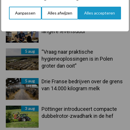
marktaandeel groeien in krimpende
Nederlandse markt
Aanpassen
Alles afwijzen
Alles accepteren
6 aug
Tien praktische tips voor een
langere levensduur
5 aug
“Vraag naar praktische
hygieneoplossingen is in Polen
groter dan ooit”
5 aug
Drie Franse bedrijven over de grens
van 14.000 kilogram melk
3 aug
Pöttinger introduceert compacte
dubbelrotor-zwadhark in de hef