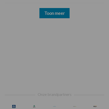
Toon meer
Footer
Onze brandpartners