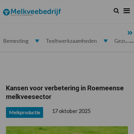
Spring
Door
Spring
Spring
naar
naar
naar
naar
Zoeken...
Zoek
Melkveebedrijf.nl
de
de
de
de
hoofdnavigatie
hoofd
eerste
voettekst
inhoud
sidebar
Bemesting
Teeltwerkzaamheden
Gezond
Kansen voor verbetering in Roemeense
melkveesector
17 oktober 2025
Melkproductie