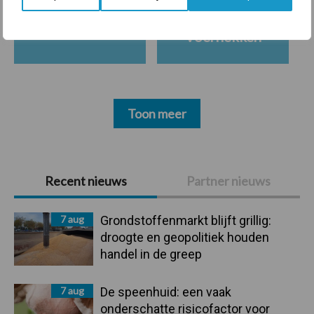
Ligbox &
Bedrijfsnieuws
Voerhekken
Toon meer
Primaire
Recent nieuws
Partner nieuws
Sidebar
7 aug
Grondstoffenmarkt blijft grillig:
droogte en geopolitiek houden
handel in de greep
7 aug
De speenhuid: een vaak
onderschatte risicofactor voor