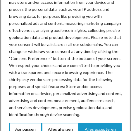
may store and/or access information from your device and
De speenhuid: een vaak
process the personal data, such as your IP address and
onderschatte risicofactor
browsing data, for purposes like providing you with
voor mastitis
personalized ads and content, measuring marketing campaign
effectiveness, analyzing audience insights, collecting precise
geolocation data, and product development. Please note that
ForFarmers ziet volume en
your consent will be valid across all our subdomains. You can
marktaandeel groeien in
change or withdraw your consent at any time by clicking the
krimpende Nederlandse
“Consent Preferences” button at the bottom of your screen.
markt
We respect your choices and are committed to providing you
with a transparent and secure browsing experience. The
third-party vendors are processing data for the following
purposes and special features: Store and/or access
Themapagina's
information on a device, personalized advertising and content,
advertising and content measurement, audience research,
Diergezondheid
Bemesting
Fokkerij
Melkv
and services development, precise geolocation data, and
identification through device scanning.
Aanpassen
Alles afwijzen
Alles accepteren