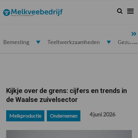
Spring
Door
Spring
Spring
naar
naar
naar
naar
Zoeken...
Zoek
Melkveebedrijf.nl
de
de
de
de
hoofdnavigatie
hoofd
eerste
voettekst
inhoud
sidebar
Bemesting
Teeltwerkzaamheden
Gezond
Kijkje over de grens: cijfers en trends in
de Waalse zuivelsector
4 juni 2026
Melkproductie
Ondernemen