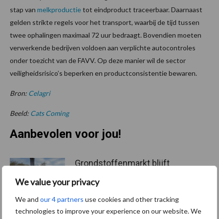
stap van
melkproductie
tot eindproduct traceerbaar. Daarnaast
gelden strikte regels voor het transport, waarbij de tijd tussen
twee ophalingen maximaal 72 uur bedraagt. Bovendien moeten
verwerkende bedrijven voldoen aan verplichte autocontroles
onder toezicht van de FAVV. Op deze manier wil de sector
veiligheidsrisico’s beperken en productconsistentie bewaren.
Bron:
Celagri
Beeld:
Cats Coming
Aanbevolen voor jou!
Grondstoffenmarkt blijft
grillig: droogte en
We value your privacy
geopolitiek houden handel
in de greep
We and
our 4 partners
use cookies and other tracking
technologies to improve your experience on our website. We