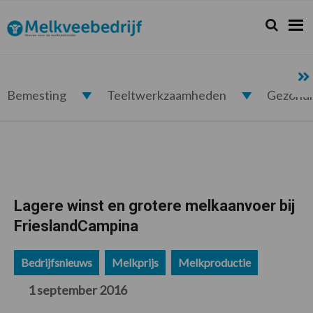
Spring
Door
Spring
Spring
naar
naar
naar
naar
Zoeken...
Zoek
Melkveebedrijf.nl
de
de
de
de
hoofdnavigatie
hoofd
eerste
voettekst
inhoud
sidebar
Bemesting
Teeltwerkzaamheden
Gezond
Lagere winst en grotere melkaanvoer bij
FrieslandCampina
Bedrijfsnieuws
Melkprijs
Melkproductie
1 september 2016