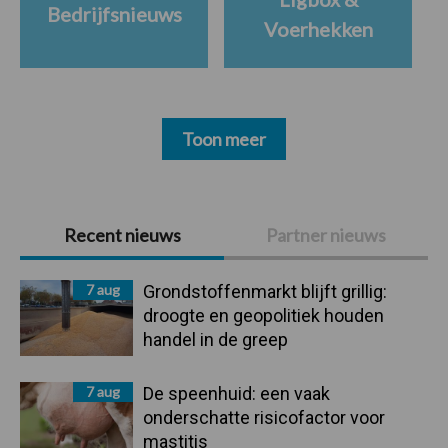
Bedrijfsnieuws
Voerhekken
Toon meer
Primaire
Recent nieuws
Partner nieuws
Sidebar
7 aug
Grondstoffenmarkt blijft grillig:
droogte en geopolitiek houden
handel in de greep
7 aug
De speenhuid: een vaak
onderschatte risicofactor voor
mastitis