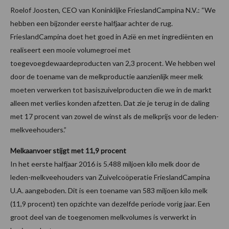
Roelof Joosten, CEO van Koninklijke FrieslandCampina N.V.: “We
hebben een bijzonder eerste halfjaar achter de rug.
FrieslandCampina doet het goed in Azië en met ingrediënten en
realiseert een mooie volumegroei met
toegevoegdewaardeproducten van 2,3 procent. We hebben wel
door de toename van de melkproductie aanzienlijk meer melk
moeten verwerken tot basiszuivelproducten die we in de markt
alleen met verlies konden afzetten. Dat zie je terug in de daling
met 17 procent van zowel de winst als de melkprijs voor de leden-
melkveehouders.”
Melkaanvoer stijgt met 11,9 procent
In het eerste halfjaar 2016 is 5.488 miljoen kilo melk door de
leden-melkveehouders van Zuivelcoöperatie FrieslandCampina
U.A. aangeboden. Dit is een toename van 583 miljoen kilo melk
(11,9 procent) ten opzichte van dezelfde periode vorig jaar. Een
groot deel van de toegenomen melkvolumes is verwerkt in