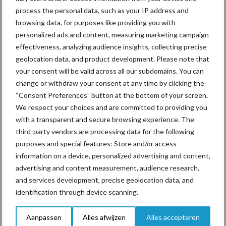
process the personal data, such as your IP address and
genomen worden om de fosfaatproductie op veebedrijven te
browsing data, for purposes like providing you with
beperken en onder het niveau van 2 juli 2015 te brengen. Of dit al
personalized ads and content, measuring marketing campaign
in 2016 zal leiden tot een vermindering van de melkproductie is
effectiveness, analyzing audience insights, collecting precise
onduidelijk.
geolocation data, and product development. Please note that
your consent will be valid across all our subdomains. You can
FrieslandCampina spreekt geen concrete verwachting uit ten
change or withdraw your consent at any time by clicking the
aanzien van het resultaat over het gehele jaar 2016.
“Consent Preferences” button at the bottom of your screen.
Bron: FrieslandCampina
We respect your choices and are committed to providing you
with a transparent and secure browsing experience. The
Aanbevolen voor jou!
third-party vendors are processing data for the following
purposes and special features: Store and/or access
information on a device, personalized advertising and content,
Grondstoffenmarkt blijft
grillig: droogte en
advertising and content measurement, audience research,
geopolitiek houden handel
and services development, precise geolocation data, and
in de greep
identification through device scanning.
Aanpassen
Alles afwijzen
Alles accepteren
De speenhuid: een vaak