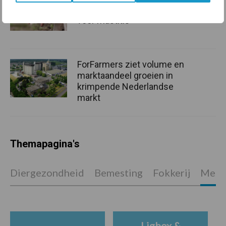
onderschatte risicofactor
voor mastitis
ForFarmers ziet volume en
marktaandeel groeien in
krimpende Nederlandse
markt
Themapagina's
Diergezondheid
Bemesting
Fokkerij
Melkv
Ligbox &