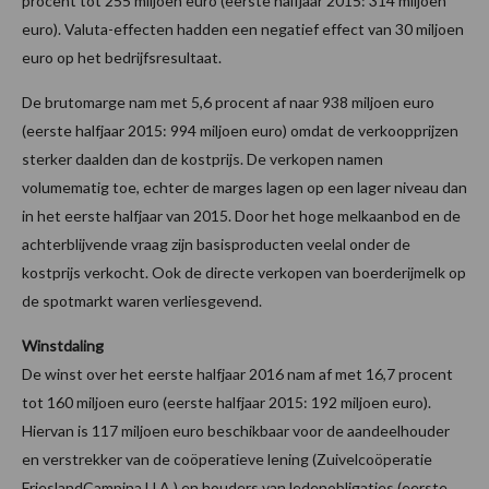
procent tot 255 miljoen euro (eerste halfjaar 2015: 314 miljoen
euro). Valuta-effecten hadden een negatief effect van 30 miljoen
euro op het bedrijfsresultaat.
De brutomarge nam met 5,6 procent af naar 938 miljoen euro
(eerste halfjaar 2015: 994 miljoen euro) omdat de verkoopprijzen
sterker daalden dan de kostprijs. De verkopen namen
volumematig toe, echter de marges lagen op een lager niveau dan
in het eerste halfjaar van 2015. Door het hoge melkaanbod en de
achterblijvende vraag zijn basisproducten veelal onder de
kostprijs verkocht. Ook de directe verkopen van boerderijmelk op
de spotmarkt waren verliesgevend.
Winstdaling
De winst over het eerste halfjaar 2016 nam af met 16,7 procent
tot 160 miljoen euro (eerste halfjaar 2015: 192 miljoen euro).
Hiervan is 117 miljoen euro beschikbaar voor de aandeelhouder
en verstrekker van de coöperatieve lening (Zuivelcoöperatie
FrieslandCampina U.A.) en houders van ledenobligaties (eerste