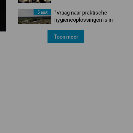
5 aug
“Vraag naar praktische
hygieneoplossingen is in
Polen groter dan ooit”
Toon meer