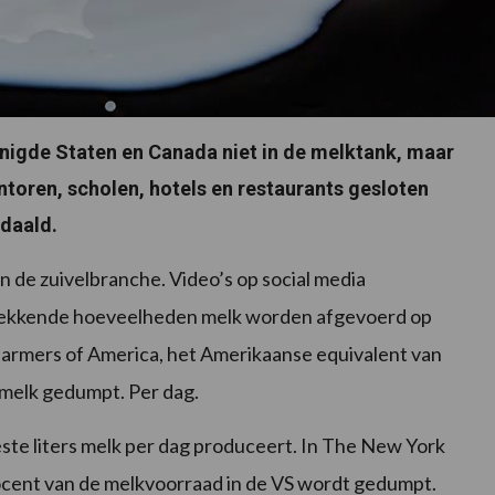
enigde Staten en Canada niet in de melktank, maar
ntoren, scholen, hotels en restaurants gesloten
edaald.
n de zuivelbranche. Video’s op social media
gwekkende hoeveelheden melk worden afgevoerd op
Farmers of America, het Amerikaanse equivalent van
r melk gedumpt. Per dag.
te liters melk per dag produceert. In The New York
rocent van de melkvoorraad in de VS wordt gedumpt.