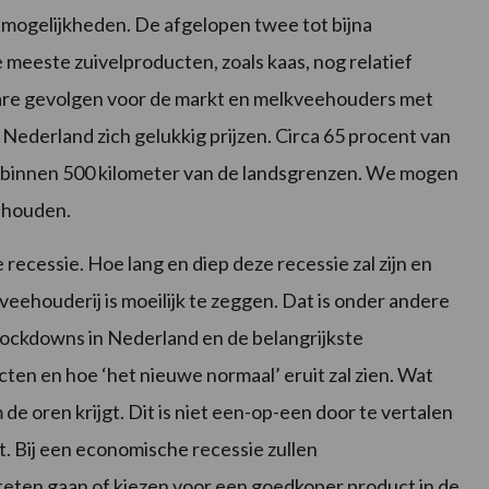
tmogelijkheden. De afgelopen twee tot bijna
 meeste zuivelproducten, zoals kaas, nog relatief
are gevolgen voor de markt en melkveehouders met
 Nederland zich gelukkig prijzen. Circa 65 procent van
 binnen 500 kilometer van de landsgrenzen. We mogen
enhouden.
recessie. Hoe lang en diep deze recessie zal zijn en
veehouderij is moeilijk te zeggen. Dat is onder andere
 lockdowns in Nederland en de belangrijkste
en en hoe ‘het nieuwe normaal’ eruit zal zien. Wat
m de oren krijgt. Dit is niet een-op-een door te vertalen
t. Bij een economische recessie zullen
teten gaan of kiezen voor een goedkoper product in de