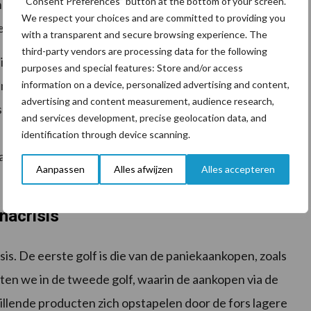
“Consent Preferences” button at the bottom of your screen.
nde van het seizoen. Zij hebben voor nu het geluk dat
We respect your choices and are committed to providing you
 piek in de melkproductie.”
with a transparent and secure browsing experience. The
third-party vendors are processing data for the following
in de maanden der hoogproductie van het seizoen.
purposes and special features: Store and/or access
melkveehouder is de relatief grote Europese
information on a device, personalized advertising and content,
advertising and content measurement, audience research,
dservice. In Europa wordt zo’n 80% van
and services development, precise geolocation data, and
lle kaas via de retail geconsumeerd. “In de Verenigde
identification through device scanning.
via de foodservice geconsumeerd. Dat heeft enorme
Aanpassen
Alles afwijzen
Alles accepteren
onacrisis
isis. De eerste golf is die van de paniekaankopen, zoals
ten we in de tweede golf, waarin de aankopen via de
illende producten zich opstapelen door de fors lagere