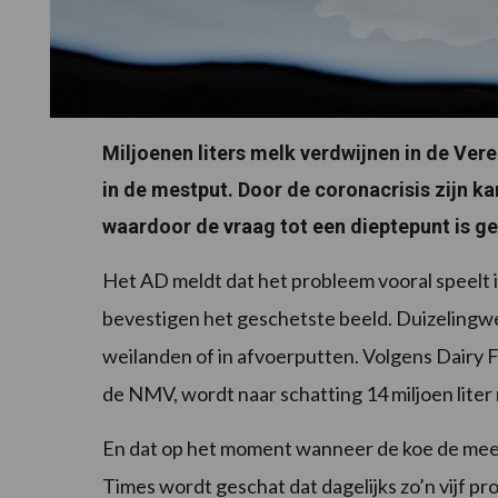
Miljoenen liters melk verdwijnen in de Ver
in de mestput. Door de coronacrisis zijn ka
waardoor de vraag tot een dieptepunt is g
Het AD meldt dat het probleem vooral speelt i
bevestigen het geschetste beeld. Duizelin
weilanden of in afvoerputten. Volgens Dairy 
de NMV, wordt naar schatting 14 miljoen lite
En dat op het moment wanneer de koe de mees
Times wordt geschat dat dagelijks zo’n vijf p