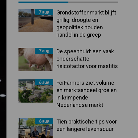
Sidebar
7 aug
Grondstoffenmarkt blijft
grillig: droogte en
geopolitiek houden
handel in de greep
7 aug
De speenhuid: een vaak
onderschatte
risicofactor voor mastitis
6 aug
ForFarmers ziet volume
en marktaandeel groeien
in krimpende
Nederlandse markt
6 aug
Tien praktische tips voor
een langere levensduur