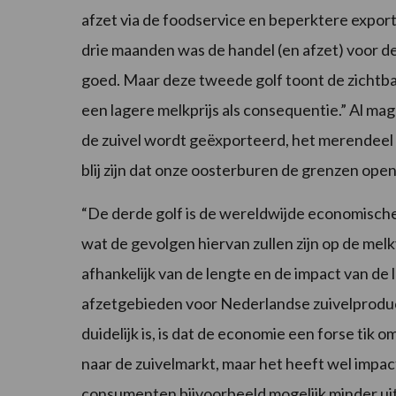
afzet via de foodservice en beperktere expor
drie maanden was de handel (en afzet) voor de
goed. Maar deze tweede golf toont de zichtb
een lagere melkprijs als consequentie.” Al mag
de zuivel wordt geëxporteerd, het merendeel
blij zijn dat onze oosterburen de grenzen op
“De derde golf is de wereldwijde economische 
wat de gevolgen hiervan zullen zijn op de melk
afhankelijk van de lengte en de impact van de
afzetgebieden voor Nederlandse zuivelproduct
duidelijk is, is dat de economie een forse tik o
naar de zuivelmarkt, maar het heeft wel impac
consumenten bijvoorbeeld mogelijk minder ui