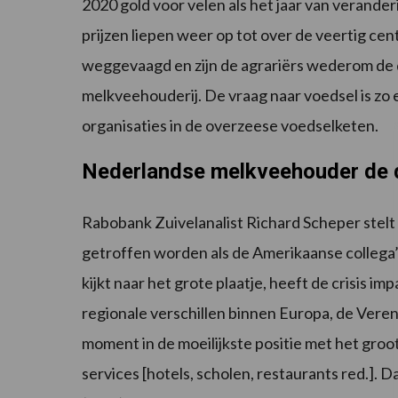
2020 gold voor velen als het jaar van verander
prijzen liepen weer op tot over de veertig cen
weggevaagd en zijn de agrariërs wederom de d
melkveehouderij. De vraag naar voedsel is zo e
organisaties in de overzeese voedselketen.
Nederlandse melkveehouder de
Rabobank Zuivelanalist Richard Scheper stel
getroffen worden als de Amerikaanse collega’s,
kijkt naar het grote plaatje, heeft de crisis imp
regionale verschillen binnen Europa, de Veren
moment in de moeilijkste positie met het groo
services [hotels, scholen, restaurants red.]. 