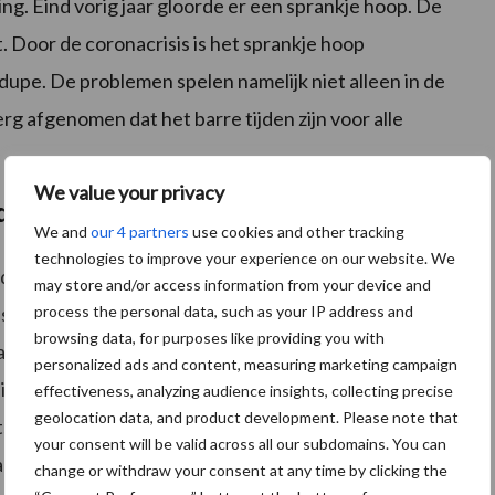
ing. Eind vorig jaar gloorde er een sprankje hoop. De
t. Door de coronacrisis is het sprankje hoop
upe. De problemen spelen namelijk niet alleen in de
rg afgenomen dat het barre tijden zijn voor alle
We value your privacy
 dupe?
We and
our 4 partners
use cookies and other tracking
technologies to improve your experience on our website. We
t dat Nederlandse melkveehouders niet zo hard
may store and/or access information from your device and
process the personal data, such as your IP address and
 maar dat een prijsverval onoverkomelijk is. “Als je
browsing data, for purposes like providing you with
act op alle grote exporterende zuivelregio’s. Al zijn er
personalized ads and content, measuring marketing campaign
igde Staten en Nieuw-Zeeland. De VS zit op dit
effectiveness, analyzing audience insights, collecting precise
geolocation data, and product development. Please note that
tste prijsverval, mede door de grote afname van
your consent will be valid across all our subdomains. You can
Daarnaast komen ze van een relatief hoger
change or withdraw your consent at any time by clicking the