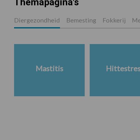
Themapagina's
Diergezondheid
Bemesting
Fokkerij
Me
Mastitis
Hittestre