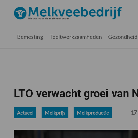
Spring
Door
Spring
Spring
naar
naar
naar
naar
Melkveebedrijf.nl
de
de
de
de
hoofdnavigatie
hoofd
eerste
voettekst
inhoud
sidebar
Bemesting
Teeltwerkzaamheden
Gezondheid
LTO verwacht groei van 
17
Actueel
Melkprijs
Melkproductie