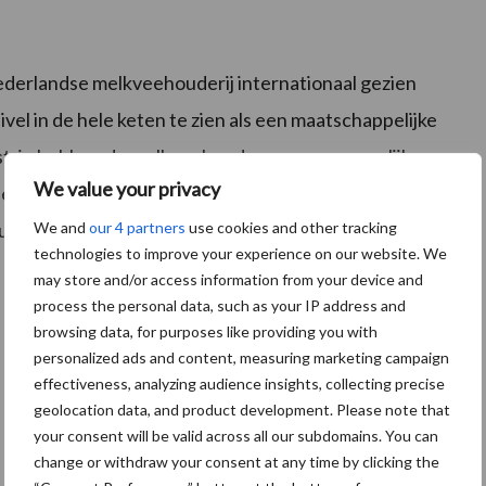
derlandse melkveehouderij internationaal gezien
vel in de hele keten te zien als een maatschappelijke
strie hebben de melkveehouders een gezamenlijke
We value your privacy
e positie te consolideren. Gesloten kringlopen van
We and
our 4 partners
use cookies and other tracking
ders daar een handje bij helpen.
technologies to improve your experience on our website. We
may store and/or access information from your device and
process the personal data, such as your IP address and
browsing data, for purposes like providing you with
personalized ads and content, measuring marketing campaign
effectiveness, analyzing audience insights, collecting precise
geolocation data, and product development. Please note that
your consent will be valid across all our subdomains. You can
change or withdraw your consent at any time by clicking the