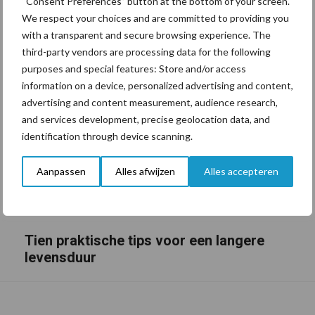
“Consent Preferences” button at the bottom of your screen.
We respect your choices and are committed to providing you
with a transparent and secure browsing experience. The
third-party vendors are processing data for the following
purposes and special features: Store and/or access
information on a device, personalized advertising and content,
advertising and content measurement, audience research,
and services development, precise geolocation data, and
identification through device scanning.
Aanpassen
Alles afwijzen
Alles accepteren
Tien praktische tips voor een langere
levensduur