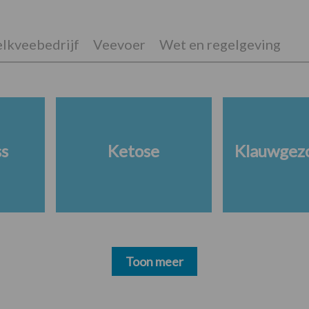
lkveebedrijf
Veevoer
Wet en regelgeving
ss
Ketose
Klauwgez
Toon meer