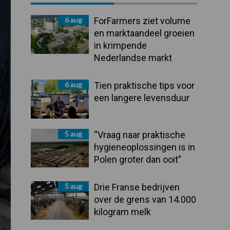
Sidebar
6 aug
ForFarmers ziet volume
en marktaandeel groeien
in krimpende
Nederlandse markt
6 aug
Tien praktische tips voor
een langere levensduur
5 aug
“Vraag naar praktische
hygieneoplossingen is in
Polen groter dan ooit”
5 aug
Drie Franse bedrijven
over de grens van 14.000
kilogram melk