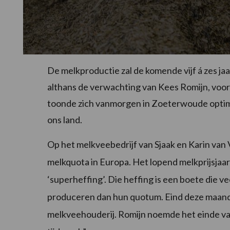
De melkproductie zal de komende vijf á zes jaa
althans de verwachting van Kees Romijn, voor
toonde zich vanmorgen in Zoeterwoude optimi
ons land.
Op het melkveebedrijf van Sjaak en Karin van 
melkquota in Europa. Het lopend melkprijsjaar (
‘superheffing’. Die heffing is een boete die 
produceren dan hun quotum. Eind deze maand 
melkveehouderij. Romijn noemde het einde va