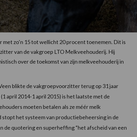
r met zo’n 15 tot wellicht 20 procent toenemen. Dit is
zitter van de vakgroep LTO Melkveehouderij. Hij
stisch over de toekomst van zijn melkveehouderij in
Veen blikte de vakgroepvoorzitter terug op 31 jaar
1 april 2014-1 april 2015) is het laatste met de
veehouders moeten betalen als ze méér melk
stopt het systeem van productiebeheersing in de
n de quotering en superheffing “het afscheid van een