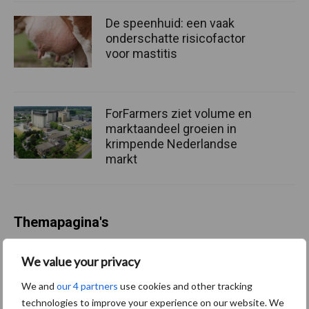
De speenhuid: een vaak
onderschatte risicofactor
voor mastitis
ForFarmers ziet volume en
marktaandeel groeien in
krimpende Nederlandse
markt
Themapagina's
Diergezondheid
Bemesting
Fokkerij
Melkv
We value your privacy
We and
our 4 partners
use cookies and other tracking
technologies to improve your experience on our website. We