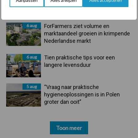
Aanpassen
Alles afwijzen
Alles accepteren
onderschatte risicofactor voor
mastitis
6 aug
ForFarmers ziet volume en
marktaandeel groeien in krimpende
Nederlandse markt
6 aug
Tien praktische tips voor een
langere levensduur
5 aug
“Vraag naar praktische
hygieneoplossingen is in Polen
groter dan ooit”
Toon meer