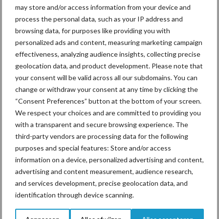
may store and/or access information from your device and
Ligbox &
process the personal data, such as your IP address and
Bedrijfsnieuws
browsing data, for purposes like providing you with
Voerhekken
personalized ads and content, measuring marketing campaign
effectiveness, analyzing audience insights, collecting precise
geolocation data, and product development. Please note that
your consent will be valid across all our subdomains. You can
Toon meer
change or withdraw your consent at any time by clicking the
“Consent Preferences” button at the bottom of your screen.
We respect your choices and are committed to providing you
with a transparent and secure browsing experience. The
Primaire
Recent nieuws
Partner nieuws
third-party vendors are processing data for the following
Sidebar
purposes and special features: Store and/or access
information on a device, personalized advertising and content,
7 aug
Grondstoffenmarkt blijft grillig:
advertising and content measurement, audience research,
droogte en geopolitiek houden
and services development, precise geolocation data, and
handel in de greep
identification through device scanning.
7 aug
De speenhuid: een vaak