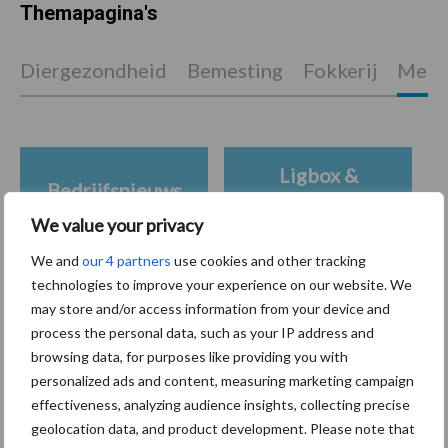
Themapagina's
Diergezondheid
Bemesting
Fokkerij
Melkv
Ligbox &
Bedrijfsnieuws
Voerhekken
We value your privacy
We and
our 4 partners
use cookies and other tracking
technologies to improve your experience on our website. We
may store and/or access information from your device and
Toon meer
process the personal data, such as your IP address and
browsing data, for purposes like providing you with
personalized ads and content, measuring marketing campaign
Primaire
effectiveness, analyzing audience insights, collecting precise
Recent nieuws
Partner nieuws
geolocation data, and product development. Please note that
Sidebar