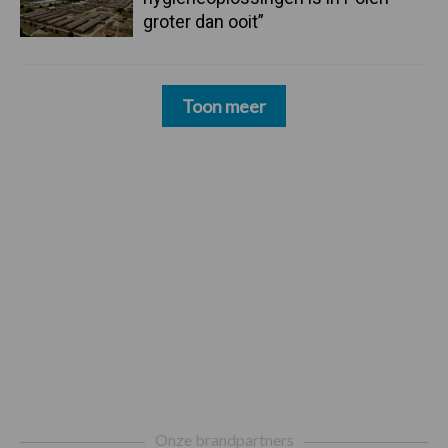
groter dan ooit”
Toon meer
Footer
Onze brandpartners