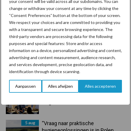
your consent will be valid across all our subdomains. You can
7 aug
Grondstoffenmarkt blijft grillig:
change or withdraw your consent at any time by clicking the
droogte en geopolitiek houden
“Consent Preferences” button at the bottom of your screen.
handel in de greep
We respect your choices and are committed to providing you
with a transparent and secure browsing experience. The
7 aug
De speenhuid: een vaak
third-party vendors are processing data for the following
onderschatte risicofactor voor
purposes and special features: Store and/or access
mastitis
information on a device, personalized advertising and content,
advertising and content measurement, audience research,
and services development, precise geolocation data, and
6 aug
ForFarmers ziet volume en
identification through device scanning.
marktaandeel groeien in krimpende
Nederlandse markt
Aanpassen
Alles afwijzen
Alles accepteren
6 aug
Tien praktische tips voor een
langere levensduur
5 aug
“Vraag naar praktische
hygieneoplossingen is in Polen