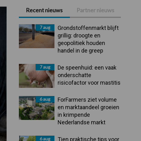
Recent nieuws
Partner nieuws
Primaire
Sidebar
7 aug
Grondstoffenmarkt blijft
grillig: droogte en
geopolitiek houden
handel in de greep
7 aug
De speenhuid: een vaak
onderschatte
risicofactor voor mastitis
6 aug
ForFarmers ziet volume
en marktaandeel groeien
in krimpende
Nederlandse markt
6 aug
Tien praktische tips voor