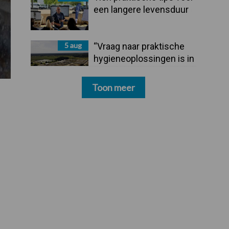
een langere levensduur
5 aug
“Vraag naar praktische
hygieneoplossingen is in
Polen groter dan ooit”
Toon meer