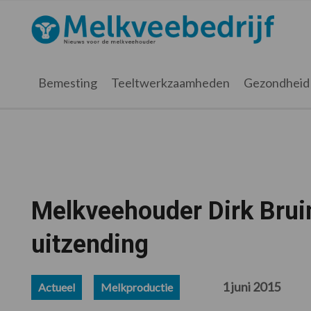
Spring
Door
Spring
Spring
naar
naar
naar
naar
Melkveebedrijf.nl
de
de
de
de
hoofdnavigatie
hoofd
eerste
voettekst
inhoud
sidebar
Bemesting
Teeltwerkzaamheden
Gezondheid
Melkveehouder Dirk Brui
uitzending
1 juni 2015
Actueel
Melkproductie