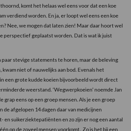
onthoornd, komt het helaas wel eens voor dat een koe
m verdiend worden. En ja, er loopt wel eens een koe
en? Nee, we mogen dat laten zien! Maar daar hoort wel
ste perspectief geplaatst worden. Dat is wat ik juist
n paar stevige statements te horen, maar de beleving
kwam niet of nauwelijks aan bod. Evenals het
 in een grote kudde koeien bijvoorbeeld wordt direct
verminderde weerstand. ‘Wegwerpkoeien’ noemde Jan
e grap eens op een groep mensen. Als je een groep
 in de afgelopen 14 dagen daar van medicijnen
- en suikerziektepatiënten en zo zijn er nog een aantal
één op de zoveel mensen voorkomt. Zo is het bij een