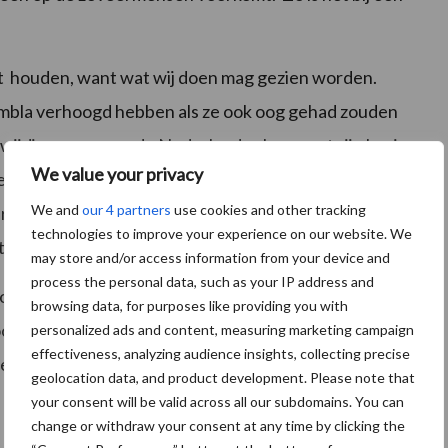
pet houden, want wat wij doen mag gezien worden.
embla verhoogd hebben als ze ook oog gehad zouden
wijding waarmee de Nederlandse boer met zijn koeien
We value your privacy
boeren die aan de Zembla uitzending meegewerkt
We and
our 4 partners
use cookies and other tracking
teld hebben, echter ik zag het in de sfeer van de
technologies to improve your experience on our website. We
e tweede aflevering rechtgezet.
may store and/or access information from your device and
process the personal data, such as your IP address and
 boerin op om vooral zijn of haar beeld van de
browsing data, for purposes like providing you with
r hier duidelijk over te communiceren. Social media is
personalized ads and content, measuring marketing campaign
effectiveness, analyzing audience insights, collecting precise
e koeien zien en wees daar trots op!
geolocation data, and product development. Please note that
your consent will be valid across all our subdomains. You can
change or withdraw your consent at any time by clicking the