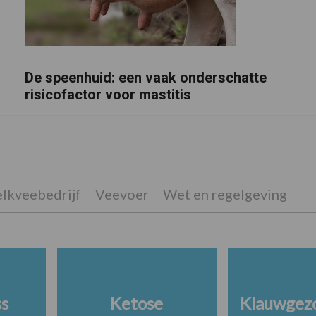
De speenhuid: een vaak onderschatte
risicofactor voor mastitis
lkveebedrijf
Veevoer
Wet en regelgeving
ss
Ketose
Klauwgez