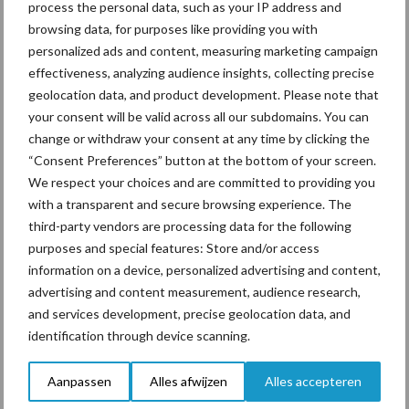
Voerhekken
process the personal data, such as your IP address and
browsing data, for purposes like providing you with
personalized ads and content, measuring marketing campaign
effectiveness, analyzing audience insights, collecting precise
geolocation data, and product development. Please note that
Toon meer
your consent will be valid across all our subdomains. You can
change or withdraw your consent at any time by clicking the
“Consent Preferences” button at the bottom of your screen.
Primaire
We respect your choices and are committed to providing you
Recent nieuws
Partner nieuws
with a transparent and secure browsing experience. The
Sidebar
third-party vendors are processing data for the following
7 aug
Grondstoffenmarkt blijft grillig:
purposes and special features: Store and/or access
droogte en geopolitiek houden
information on a device, personalized advertising and content,
handel in de greep
advertising and content measurement, audience research,
and services development, precise geolocation data, and
7 aug
De speenhuid: een vaak
identification through device scanning.
onderschatte risicofactor voor
mastitis
Aanpassen
Alles afwijzen
Alles accepteren