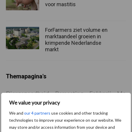
voor mastitis
ForFarmers ziet volume en
marktaandeel groeien in
krimpende Nederlandse
markt
Themapagina's
Diergezondheid
Bemesting
Fokkerij
Melkv
We value your privacy
We and
our 4 partners
use cookies and other tracking
technologies to improve your experience on our website. We
Ligbox &
may store and/or access information from your device and
Bedrijfsnieuws