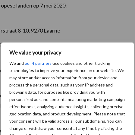
uropese landen op 7 mei 2020:
erstraat 8-10, 9270 Laarne
aine-le-Comte
We value your privacy
We and
our 4 partners
use cookies and other tracking
r piramide in Berlijn.
technologies to improve your experience on our website. We
may store and/or access information from your device and
process the personal data, such as your IP address and
browsing data, for purposes like providing you with
rschillende regio's
(Hauts-de-France, Grand Est
personalized ads and content, measuring marketing campaign
th West France).
effectiveness, analyzing audience insights, collecting precise
geolocation data, and product development. Please note that
your consent will be valid across all our subdomains. You can
change or withdraw your consent at any time by clicking the
n actie op een boerderij in Zuid-Tirol.