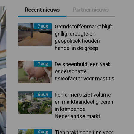
Recent nieuws
Partner nieuws
Primaire
Sidebar
7 aug
Grondstoffenmarkt blijft
grillig: droogte en
geopolitiek houden
handel in de greep
7 aug
De speenhuid: een vaak
onderschatte
risicofactor voor mastitis
6 aug
ForFarmers ziet volume
en marktaandeel groeien
in krimpende
Nederlandse markt
6 aug
Tien praktische tips voor