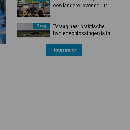
een langere levensduur
5 aug
“Vraag naar praktische
hygieneoplossingen is in
Polen groter dan ooit”
Toon meer