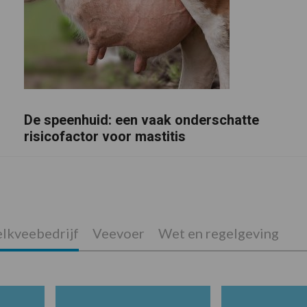
De speenhuid: een vaak onderschatte
risicofactor voor mastitis
lkveebedrijf
Veevoer
Wet en regelgeving