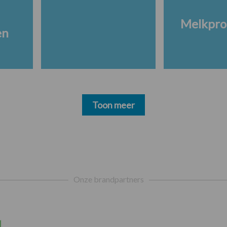
Melkpro
en
Toon meer
Onze brandpartners