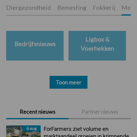
Diergezondheid
Bemesting
Fokkerij
Melkv
Ligbox &
Bedrijfsnieuws
Voerhekken
Toon meer
Primaire
Recent nieuws
Partner nieuws
Sidebar
6 aug
ForFarmers ziet volume en
marktaandeel groeien in krimpende