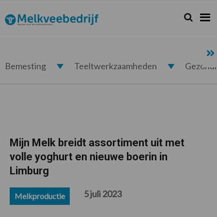
Spring
Door
Spring
Spring
naar
naar
naar
naar
Zoeken...
Zoek
Melkveebedrijf.nl
de
de
de
de
hoofdnavigatie
hoofd
eerste
voettekst
inhoud
sidebar
Bemesting
Teeltwerkzaamheden
Gezond
Mijn Melk breidt assortiment uit met
volle yoghurt en nieuwe boerin in
Limburg
5 juli 2023
Melkproductie