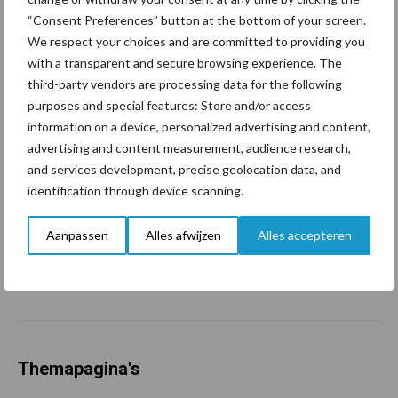
marktaandeel groeien in
“Consent Preferences” button at the bottom of your screen.
krimpende Nederlandse
We respect your choices and are committed to providing you
markt
with a transparent and secure browsing experience. The
third-party vendors are processing data for the following
purposes and special features: Store and/or access
Tien praktische tips voor
information on a device, personalized advertising and content,
een langere levensduur
advertising and content measurement, audience research,
and services development, precise geolocation data, and
identification through device scanning.
“Vraag naar praktische
Aanpassen
Alles afwijzen
Alles accepteren
hygieneoplossingen is in
Polen groter dan ooit”
Themapagina's