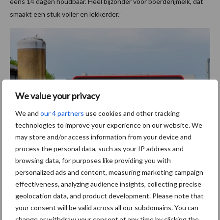
eens 14 dagen houdbaar. Heel bijzonder voor boerderijmelk, dat
smaakt een stuk voller en lekkerder.”
We value your privacy
We and
our 4 partners
use cookies and other tracking
technologies to improve your experience on our website. We
may store and/or access information from your device and
process the personal data, such as your IP address and
browsing data, for purposes like providing you with
Bron:
MijnMelk
personalized ads and content, measuring marketing campaign
effectiveness, analyzing audience insights, collecting precise
Aanbevolen voor jou!
geolocation data, and product development. Please note that
your consent will be valid across all our subdomains. You can
ForFarmers ziet volume en
change or withdraw your consent at any time by clicking the