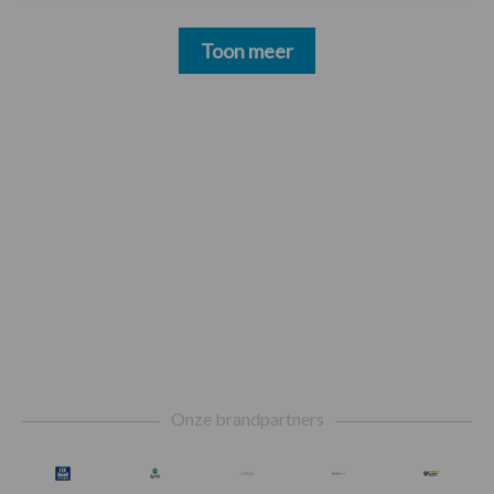
Toon meer
Footer
Onze brandpartners