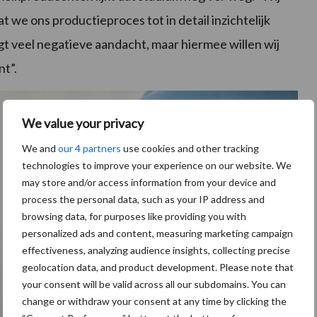
t we ons productieproces tot in detail inzichtelijk
t veel negatieve aandacht, maar hiermee willen wij
nt”.
We value your privacy
We and
our 4 partners
use cookies and other tracking
technologies to improve your experience on our website. We
may store and/or access information from your device and
process the personal data, such as your IP address and
browsing data, for purposes like providing you with
personalized ads and content, measuring marketing campaign
effectiveness, analyzing audience insights, collecting precise
geolocation data, and product development. Please note that
your consent will be valid across all our subdomains. You can
change or withdraw your consent at any time by clicking the