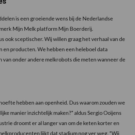
es
iddelen is een groeiende wens bij de Nederlandse
merk Mijn Melk platform Mijn Boerderij.
 ook sceptischer. Wij willen graag het verhaal van de
ssen en producten. We hebben een heleboel data
n van onder andere melkrobots die meten wanneer de
ehoefte hebben aan openheid. Dus waarom zouden we
ijke manier inzichtelijk maken?” aldus Sergio Ooijens
ustrie droomt er al langer van om de keten korter en
 melkproducenten lijkt dat stadium nog ver weg. “Wij