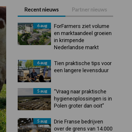
Recent nieuws
Partner nieuws
Primaire
Sidebar
6 aug
ForFarmers ziet volume
en marktaandeel groeien
in krimpende
Nederlandse markt
6 aug
Tien praktische tips voor
een langere levensduur
5 aug
“Vraag naar praktische
hygieneoplossingen is in
Polen groter dan ooit”
5 aug
Drie Franse bedrijven
over de grens van 14.000