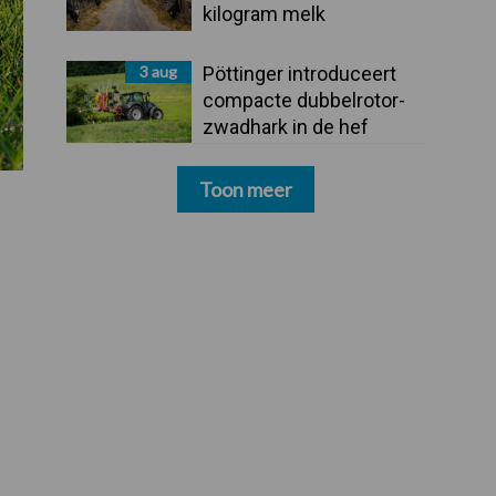
kilogram melk
3 aug
Pöttinger introduceert
compacte dubbelrotor-
zwadhark in de hef
Toon meer