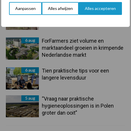
Aanpassen
Alles afwijzen
Alles accepteren
7 aug
De speenhuid: een vaak
onderschatte risicofactor voor
mastitis
6 aug
ForFarmers ziet volume en
marktaandeel groeien in krimpende
Nederlandse markt
6 aug
Tien praktische tips voor een
langere levensduur
5 aug
“Vraag naar praktische
hygieneoplossingen is in Polen
groter dan ooit”