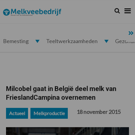
Spring
Door
Spring
Spring
naar
naar
naar
naar
Zoeken...
Zoek
Melkveebedrijf.nl
de
de
de
de
hoofdnavigatie
hoofd
eerste
voettekst
inhoud
sidebar
Bemesting
Teeltwerkzaamheden
Gezond
Milcobel gaat in België deel melk van
FrieslandCampina overnemen
18 november 2015
Actueel
Melkproductie