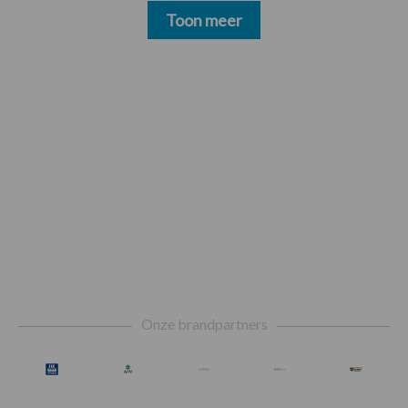
Toon meer
Footer
Onze brandpartners