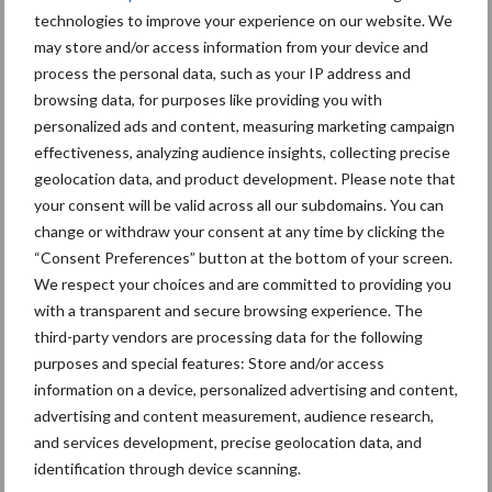
technologies to improve your experience on our website. We
may store and/or access information from your device and
process the personal data, such as your IP address and
browsing data, for purposes like providing you with
Mastitis
Hittestress
personalized ads and content, measuring marketing campaign
effectiveness, analyzing audience insights, collecting precise
geolocation data, and product development. Please note that
your consent will be valid across all our subdomains. You can
change or withdraw your consent at any time by clicking the
Toon meer
“Consent Preferences” button at the bottom of your screen.
We respect your choices and are committed to providing you
with a transparent and secure browsing experience. The
third-party vendors are processing data for the following
Primaire
Recent nieuws
Partner nieuws
purposes and special features: Store and/or access
Sidebar
information on a device, personalized advertising and content,
advertising and content measurement, audience research,
7 aug
Grondstoffenmarkt blijft grillig:
and services development, precise geolocation data, and
droogte en geopolitiek houden
identification through device scanning.
handel in de greep