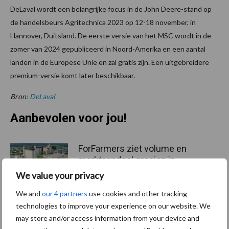
DeLaval wordt een belangrijke focus in de John Deere-stand op
de handelsbeurs Agritechnica 2023 op 12-18 november, in
Hannover, Duitsland. De eerste versie van het MSC wordt in de
zomer van 2024 gepubliceerd in Noord-Amerika en een aantal
landen in de Europese Unie en zal gratis zijn. Een uitgebreidere
premium-versie komt later beschikbaar.
Bron:
DeLaval
Aanbevolen voor jou!
ForFarmers ziet volume en
marktaandeel groeien in
krimpende Nederlandse
We value your privacy
markt
We and
our 4 partners
use cookies and other tracking
technologies to improve your experience on our website. We
Tien praktische tips voor
may store and/or access information from your device and
een langere levensduur