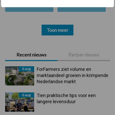
Voerhekken
Toon meer
Primaire
Recent nieuws
Partner nieuws
Sidebar
6 aug
ForFarmers ziet volume en
marktaandeel groeien in krimpende
Nederlandse markt
6 aug
Tien praktische tips voor een
langere levensduur