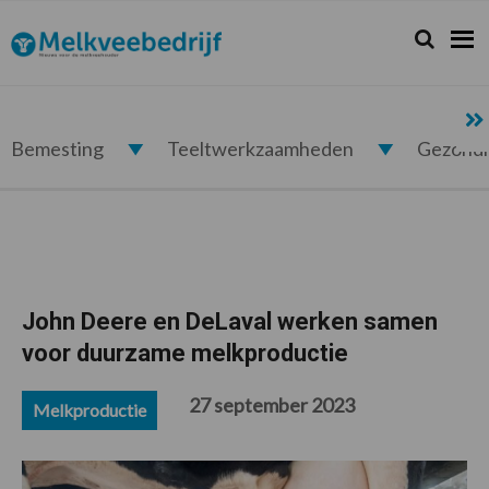
Spring
Door
Spring
Spring
naar
naar
naar
naar
Zoeken...
Zoek
Melkveebedrijf.nl
de
de
de
de
hoofdnavigatie
hoofd
eerste
voettekst
inhoud
sidebar
Bemesting
Teeltwerkzaamheden
Gezond
John Deere en DeLaval werken samen
voor duurzame melkproductie
27 september 2023
Melkproductie