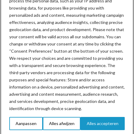
process the personal data, such as your IP address and
browsing data, for purposes like providing you with
personalized ads and content, measuring marketing campaign
effectiveness, analyzing audience insights, collecting precise
geolocation data, and product development. Please note that
“Vraag naar praktische
your consent will be valid across all our subdomains. You can
hygieneoplossingen is in
change or withdraw your consent at any time by clicking the
Polen groter dan ooit”
“Consent Preferences” button at the bottom of your screen.
We respect your choices and are committed to providing you
with a transparent and secure browsing experience. The
third-party vendors are processing data for the following
Themapagina's
purposes and special features: Store and/or access
information on a device, personalized advertising and content,
advertising and content measurement, audience research,
Diergezondheid
Bemesting
Fokkerij
Melkv
and services development, precise geolocation data, and
identification through device scanning.
Aanpassen
Alles afwijzen
Alles accepteren
Ligbox &
Bedrijfsnieuws