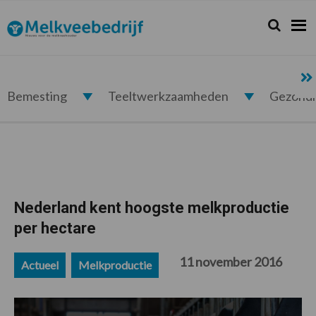
Spring
Door
Spring
Spring
naar
naar
naar
naar
Zoeken...
Zoek
Melkveebedrijf.nl
de
de
de
de
hoofdnavigatie
hoofd
eerste
voettekst
inhoud
sidebar
Bemesting
Teeltwerkzaamheden
Gezond
Nederland kent hoogste melkproductie
per hectare
11 november 2016
Actueel
Melkproductie