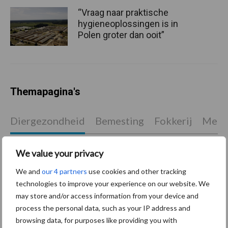
“Vraag naar praktische
hygieneoplossingen is in
Polen groter dan ooit”
Themapagina's
Diergezondheid
Bemesting
Fokkerij
Melkv
We value your privacy
We and
our 4 partners
use cookies and other tracking
Mastitis
Hittestress
technologies to improve your experience on our website. We
may store and/or access information from your device and
process the personal data, such as your IP address and
browsing data, for purposes like providing you with