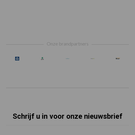
Footer
Onze brandpartners
Schrijf u in voor onze nieuwsbrief