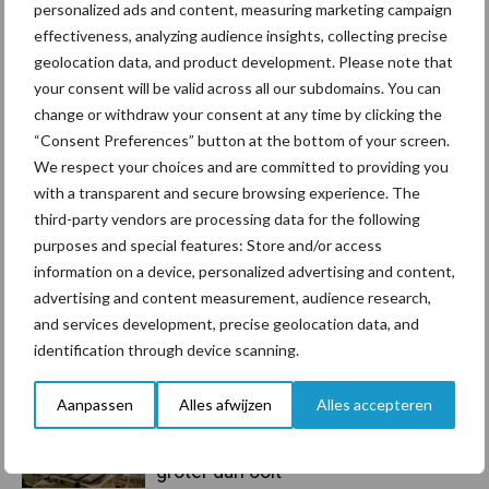
personalized ads and content, measuring marketing campaign
Toon meer
effectiveness, analyzing audience insights, collecting precise
geolocation data, and product development. Please note that
your consent will be valid across all our subdomains. You can
change or withdraw your consent at any time by clicking the
Primaire
Recent nieuws
Partner nieuws
“Consent Preferences” button at the bottom of your screen.
Sidebar
We respect your choices and are committed to providing you
with a transparent and secure browsing experience. The
6 aug
ForFarmers ziet volume en
third-party vendors are processing data for the following
marktaandeel groeien in krimpende
purposes and special features: Store and/or access
Nederlandse markt
information on a device, personalized advertising and content,
advertising and content measurement, audience research,
6 aug
Tien praktische tips voor een
and services development, precise geolocation data, and
langere levensduur
identification through device scanning.
Aanpassen
Alles afwijzen
Alles accepteren
5 aug
“Vraag naar praktische
hygieneoplossingen is in Polen
groter dan ooit”