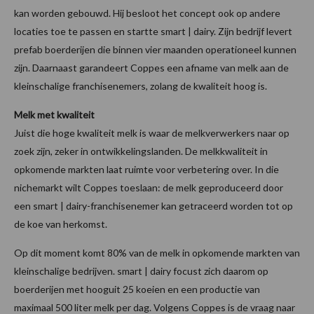
kan worden gebouwd. Hij besloot het concept ook op andere
locaties toe te passen en startte smart | dairy. Zijn bedrijf levert
prefab boerderijen die binnen vier maanden operationeel kunnen
zijn. Daarnaast garandeert Coppes een afname van melk aan de
kleinschalige franchisenemers, zolang de kwaliteit hoog is.
Melk met kwaliteit
Juist die hoge kwaliteit melk is waar de melkverwerkers naar op
zoek zijn, zeker in ontwikkelingslanden. De melkkwaliteit in
opkomende markten laat ruimte voor verbetering over. In die
nichemarkt wilt Coppes toeslaan: de melk geproduceerd door
een smart | dairy-franchisenemer kan getraceerd worden tot op
de koe van herkomst.
Op dit moment komt 80% van de melk in opkomende markten van
kleinschalige bedrijven. smart | dairy focust zich daarom op
boerderijen met hooguit 25 koeien en een productie van
maximaal 500 liter melk per dag. Volgens Coppes is de vraag naar