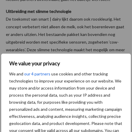
Uitbreiding met slimme technologie
De toekomst van smart | dairy lijkt daarom ook rooskleurig. Het
concept verbetert niet alleen de melk, ook het boerenleven gaat
er anders uitzien. Het bestaande pakket kan bovendien nog
uitgebreid worden met specifieke sensoren, zogeheten ‘cow-
wearables’. Deze slimme technologie maakt het mogelijk om meer
data van het vee te verzamelen en analyseren. Ook kan het
We value your privacy
pakket de boeren straks verder integreren in de gehele
melkketen (van melk tot eindproduct). Het betrekken van boeren
We and
our 4 partners
use cookies and other tracking
in dit systeem betekent ook het geven van een stimulans om
technologies to improve your experience on our website. We
meer te gaan produceren. “De verandering moet vanuit de
may store and/or access information from your device and
process the personal data, such as your IP address and
boeren zelf komen, wij helpen slechts.”
browsing data, for purposes like providing you with
Bron: Agroberichten Buitenland
personalized ads and content, measuring marketing campaign
effectiveness, analyzing audience insights, collecting precise
Aanbevolen voor jou!
geolocation data, and product development. Please note that
your consent will be valid across all our subdomains. You can