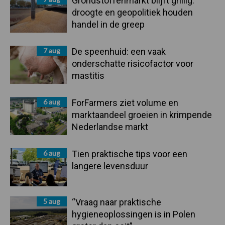
Grondstoffenmarkt blijft grillig:
droogte en geopolitiek houden
handel in de greep
7 aug
De speenhuid: een vaak
onderschatte risicofactor voor
mastitis
6 aug
ForFarmers ziet volume en
marktaandeel groeien in krimpende
Nederlandse markt
6 aug
Tien praktische tips voor een
langere levensduur
5 aug
“Vraag naar praktische
hygieneoplossingen is in Polen