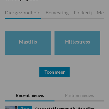
Diergezondheid
Bemesting
Fokkerij
Melkv
Mastitis
Hittestress
Toon meer
Primaire
Recent nieuws
Partner nieuws
Sidebar
7 aug