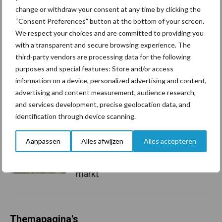
Grondstoffenmarkt blijft
change or withdraw your consent at any time by clicking the
grillig: droogte en
“Consent Preferences” button at the bottom of your screen.
geopolitiek houden handel
We respect your choices and are committed to providing you
in de greep
with a transparent and secure browsing experience. The
third-party vendors are processing data for the following
purposes and special features: Store and/or access
De speenhuid: een vaak
information on a device, personalized advertising and content,
onderschatte risicofactor
advertising and content measurement, audience research,
voor mastitis
and services development, precise geolocation data, and
identification through device scanning.
ForFarmers ziet volume en
Aanpassen
Alles afwijzen
Alles accepteren
marktaandeel groeien in
krimpende Nederlandse
markt
Themapagina's