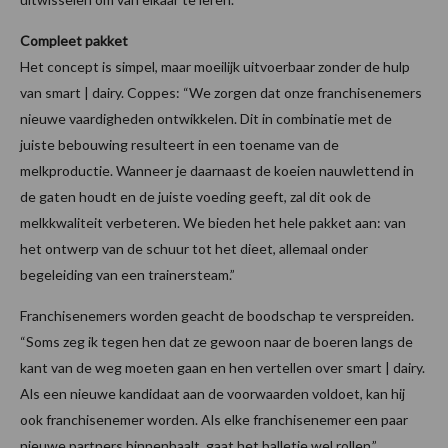
Compleet pakket
Het concept is simpel, maar moeilijk uitvoerbaar zonder de hulp
van smart | dairy. Coppes: “We zorgen dat onze franchisenemers
nieuwe vaardigheden ontwikkelen. Dit in combinatie met de
juiste bebouwing resulteert in een toename van de
melkproductie. Wanneer je daarnaast de koeien nauwlettend in
de gaten houdt en de juiste voeding geeft, zal dit ook de
melkkwaliteit verbeteren. We bieden het hele pakket aan: van
het ontwerp van de schuur tot het dieet, allemaal onder
begeleiding van een trainersteam.”
Franchisenemers worden geacht de boodschap te verspreiden.
“Soms zeg ik tegen hen dat ze gewoon naar de boeren langs de
kant van de weg moeten gaan en hen vertellen over smart | dairy.
Als een nieuwe kandidaat aan de voorwaarden voldoet, kan hij
ook franchisenemer worden. Als elke franchisenemer een paar
nieuwe partners binnenhaalt, gaat het balletje wel rollen.”