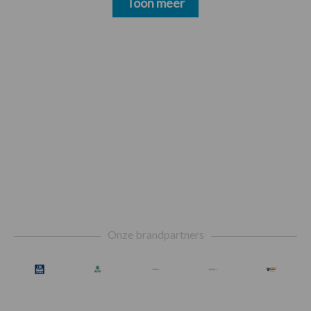
Toon meer
Footer
Onze brandpartners