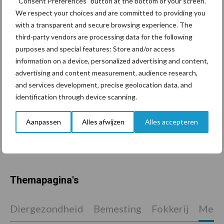
in de greep
“Consent Preferences” button at the bottom of your screen.
We respect your choices and are committed to providing you
with a transparent and secure browsing experience. The
De speenhuid: een vaak
third-party vendors are processing data for the following
onderschatte risicofactor
purposes and special features: Store and/or access
voor mastitis
information on a device, personalized advertising and content,
advertising and content measurement, audience research,
and services development, precise geolocation data, and
identification through device scanning.
ForFarmers ziet volume en
marktaandeel groeien in
Aanpassen
Alles afwijzen
Alles accepteren
krimpende Nederlandse
markt
Themapagina's
Diergezondheid
Bemesting
Fokkerij
Melkv