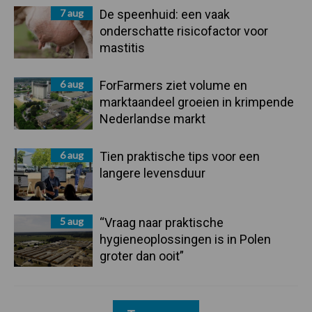
7 aug
De speenhuid: een vaak
onderschatte risicofactor voor
mastitis
6 aug
ForFarmers ziet volume en
marktaandeel groeien in krimpende
Nederlandse markt
6 aug
Tien praktische tips voor een
langere levensduur
5 aug
“Vraag naar praktische
hygieneoplossingen is in Polen
groter dan ooit”