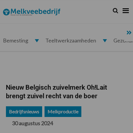
Spring
Door
Spring
Spring
naar
naar
naar
naar
Zoeken...
Zoek
Melkveebedrijf.nl
de
de
de
de
hoofdnavigatie
hoofd
eerste
voettekst
inhoud
sidebar
Bemesting
Teeltwerkzaamheden
Gezond
Nieuw Belgisch zuivelmerk Oh!Lait
brengt zuivel recht van de boer
Bedrijfsnieuws
Melkproductie
30 augustus 2024