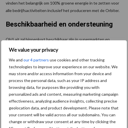
vinden het belangrijk om 100% groene energie in te zetten voor
alle bedrijfsactiviteiten inclusief het produceren met de Orbiter.
Beschikbaarheid en ondersteuning
Oh!Lait zal binnenkort beschikbaar zijn in supermarkten en
koffiezaken in Vlaanderen en het Brussels Gewest. De lancering
We value your privacy
wordt ondersteund door een kleurrijke en vrolijke
We and
our 4 partners
use cookies and other tracking
marketingcampagne, met opvallende verpakkingen, een nieuwe
technologies to improve your experience on our website. We
website en sterke aanwezigheid op sociale media.
may store and/or access information from your device and
process the personal data, such as your IP address and
Bron:
Lely
browsing data, for purposes like providing you with
Aanbevolen voor jou!
personalized ads and content, measuring marketing campaign
effectiveness, analyzing audience insights, collecting precise
geolocation data, and product development. Please note that
Grondstoffenmarkt blijft
your consent will be valid across all our subdomains. You can
grillig: droogte en
change or withdraw your consent at any time by clicking the
geopolitiek houden handel