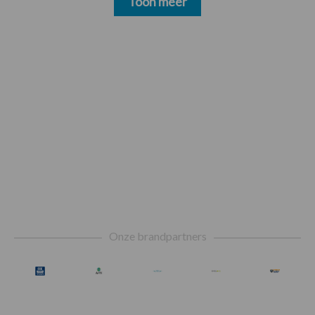
Toon meer
Footer
Onze brandpartners