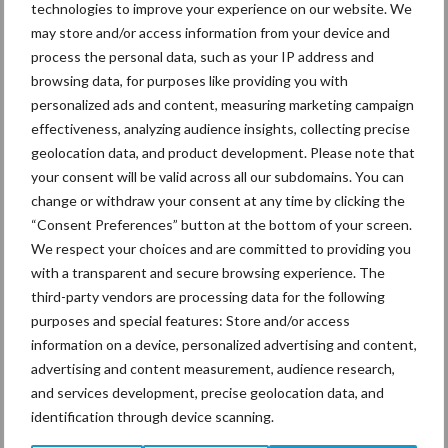
technologies to improve your experience on our website. We
De prijzen van verhandelbare bulkzuivel laten eind 2017 forse
may store and/or access information from your device and
process the personal data, such as your IP address and
dalingen zien. De prijzen van vooral boter en kaas, die in de EU ver
browsing data, for purposes like providing you with
boven de wereldmarktniveaus waren uitgestegen, moeten weer
personalized ads and content, measuring marketing campaign
concurrerend worden. De hoge melkprijzen lokken echter extra
effectiveness, analyzing audience insights, collecting precise
aanbod uit, met een aanzwellende EU-melkstroom tot gevolg. Dit
geolocation data, and product development. Please note that
vereist in 2018 een sterke exportprestatie. De sterke euro helpt
your consent will be valid across all our subdomains. You can
ons daarbij niet.
change or withdraw your consent at any time by clicking the
“Consent Preferences” button at the bottom of your screen.
Meestal is de transitie van lagere bulkprijzen voor boter en
We respect your choices and are committed to providing you
melkpoeders naar lagere melkprijzen een geleidelijk proces. Dit
with a transparent and secure browsing experience. The
komt doordat langetermijncontracten in met name kaas
third-party vendors are processing data for the following
vertragend werken. Toen de prijzen van poeders en boter in
purposes and special features: Store and/or access
september verzwakten leek er nog niet zo veel aan de hand
information on a device, personalized advertising and content,
omdat de kaasmarkt stabiel bleef. Toen de EU-commissie echter
advertising and content measurement, audience research,
in oktober aangaf de interventie van magere melkpoeder in 2018
and services development, precise geolocation data, and
sterk te gaan beperken verzwakte ook de markt voor foliekaas
identification through device scanning.
snel. De vrees bestaat dat daardoor veel melk naar de