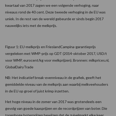
kwartaal van 2017 zagen we een volgende verhoging, naar
niveaus rond de 40 cent. Deze tweede verhoging in de EU was
uniek. In de rest van de wereld gebeurde er sinds begin 2017
nauwelijks iets met de melkprijs.
Figuur 1: EU-melkprijs en FrieslandCampina-garantieprijs
vergeleken met WMP-prijs op GDT (2014-oktober 2017, USD/t
voor WMP, eurocent/kg voor melkprijzen). Bronnen: milkprices.nl,
GlobalDairyTrade
NB: Het indicatief break-evenniveau in de grafiek, geeft het
gemiddelde niveau van de melkprijs aan waarbij melkveehouders
in de EU op groei of juist krimp inzetten.
Het hoge niveau in de zomer van 2017 was grotendeels een
gevolg van goede kaasprijzen en de recordprijzen van boter. Die
torenhoge boterprijzen bewijzen dat de zuivelmarkt elke keer