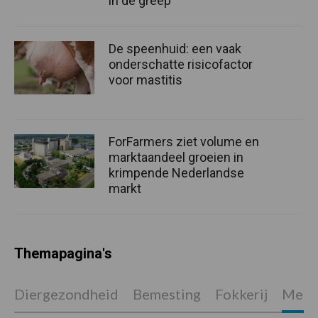
in de greep
De speenhuid: een vaak
onderschatte risicofactor
voor mastitis
ForFarmers ziet volume en
marktaandeel groeien in
krimpende Nederlandse
markt
Themapagina's
Diergezondheid
Bemesting
Fokkerij
Melkv