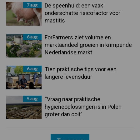
7 aug
De speenhuid: een vaak
onderschatte risicofactor voor
mastitis
6 aug
ForFarmers ziet volume en
marktaandeel groeien in krimpende
Nederlandse markt
6 aug
Tien praktische tips voor een
langere levensduur
5 aug
“Vraag naar praktische
hygieneoplossingen is in Polen
groter dan ooit”