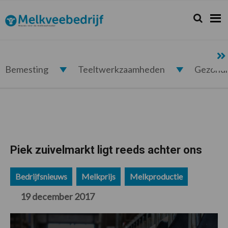
Spring
Door
Spring
Spring
naar
naar
naar
naar
Zoeken...
Zoek
Melkveebedrijf.nl
de
de
de
de
hoofdnavigatie
hoofd
eerste
voettekst
inhoud
sidebar
Bemesting
Teeltwerkzaamheden
Gezond
Piek zuivelmarkt ligt reeds achter ons
Bedrijfsnieuws
Melkprijs
Melkproductie
19 december 2017