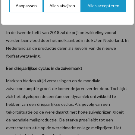
kaasbakken zal stromen in 2018. De kaasprijs daalde zo snel dat
Aanpassen
Alles afwijzen
Alles accepteren
een aanzienlijke daling van de melkprijs vroeg in 2018
onvermijdelijk lijkt.
In de tweede helft van 2018 zal de prijsontwikkeling vooral
worden beïnvloed door het melkaanbod in de EU en Nederland. In
Nederland zal de productie dalen als gevolg van de nieuwe
fosfaatwetgeving.
Een driejaarlijkse cyclus in de zuivelmarkt
Markten bieden altijd verrassingen en de mondiale
zuivelconsumptie groeit de komende jaren verder door. Toch lijkt
zich het afgelopen decennium een dynamiek ontwikkeld te
hebben van een driejaarlijkse cyclus. Als gevolg van een
tekortsituatie op de wereldmarkt met hoge zuivelprijzen groeit
de mondiale melkproductie. De sterke groei leidt tot een
overschotsituatie op de wereldmarkt en lage melkprijzen. Het