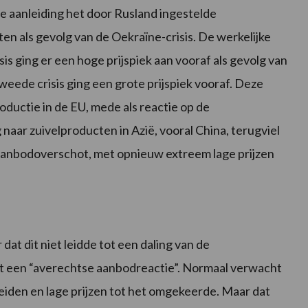
 de aanleiding het door Rusland ingestelde
 als gevolg van de Oekraïne-crisis. De werkelijke
sis ging er een hoge prijspiek aan vooraf als gevolg van
tweede crisis ging een grote prijspiek vooraf. Deze
ductie in de EU, mede als reactie op de
aar zuivelproducten in Azië, vooral China, terugviel
aanbodoverschot, met opnieuw extreem lage prijzen
 dat dit niet leidde tot een daling van de
t een “averechtse aanbodreactie”. Normaal verwacht
leiden en lage prijzen tot het omgekeerde. Maar dat