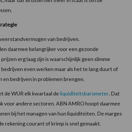
s, maar dat Brussel niet meer in staat is om de
ssen.
trategie
de weerstandvermogen van bedrijven.
den daarmee belangrijker voor een gezonde
rijzen erg laag zijn is waarschijnlijk geen slimme
e bedrijven even werken maar als het te lang duurt of
aan en bedrijven in problemen brengen.
t de WUR elk kwartaal de
liquiditeitsbarometer
. Dat
ook voor andere sectoren. ABN AMRO hoopt daarmee
nen bij het managen van hun liquiditeiten. De marges
 de rekening courant of krimp is snel gemaakt.