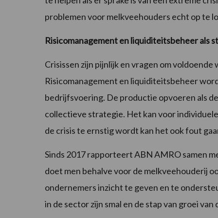
te helpen als er sprake is van een extreme crisi
problemen voor melkveehouders echt op te lo
Risicomanagement en liquiditeitsbeheer als s
Crisissen zijn pijnlijk en vragen om voldoen
Risicomanagement en liquiditeitsbeheer wor
bedrijfsvoering. De productie opvoeren als de p
collectieve strategie. Het kan voor individuel
de crisis te ernstig wordt kan het ook fout g
Sinds 2017 rapporteert ABN AMRO samen me
doet men behalve voor de melkveehouderij 
ondernemers inzicht te geven en te ondersteu
in de sector zijn smal en de stap van groei van