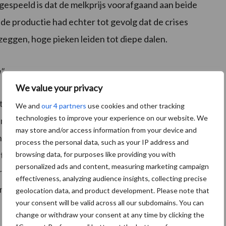
gespeeld is dat de melkprijs voorafgaand aan beide
 de productie had echter tot gevolg dat de crises
eggen, hoge pieken leiden tot diepe dalen.
"
We value your privacy
regelen, zoals interventieopkopen en speciale
We and
our 4 partners
use cookies and other tracking
technologies to improve your experience on our website. We
vankelijk leken die weinig te helpen omdat de
may store and/or access information from your device and
ten zelfs onder het vangnetniveau daalde. Eén van de
process the personal data, such as your IP address and
ijdens de recentste crisis was dat ze boeren geld
browsing data, for purposes like providing you with
personalized ads and content, measuring marketing campaign
 produceren. Volgens sommigen was dat effectief en
effectiveness, analyzing audience insights, collecting precise
n een voorzichtig herstel van de prijzen.
geolocation data, and product development. Please note that
your consent will be valid across all our subdomains. You can
change or withdraw your consent at any time by clicking the