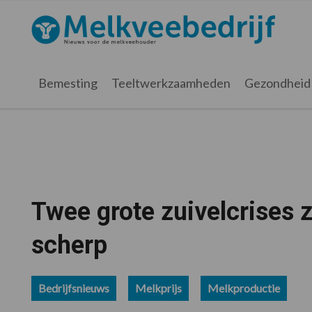
Spring
Door
Spring
Spring
naar
naar
naar
naar
Melkveebedrijf.nl
de
de
de
de
hoofdnavigatie
hoofd
eerste
voettekst
inhoud
sidebar
Bemesting
Teeltwerkzaamheden
Gezondheid
Twee grote zuivelcrises 
scherp
Bedrijfsnieuws
Melkprijs
Melkproductie