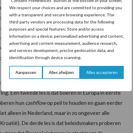
“Consent Preferences” button at the bottom of your screen.
iservaringen worden getrokken? Allereerst dat een
We respect your choices and are committed to providing you
with a transparent and secure browsing experience. The
hebben er nu binnen 10 jaar tijd twee gehad. Ze waren
third-party vendors are processing data for the following
vaker voor. Elk jaar krijgt circa dertig procent van
purposes and special features: Store and/or access
information on a device, personalized advertising and content,
een terugval in de opbrengsten van 20 procent of
advertising and content measurement, audience research,
ooral de boer die het prijsrisico loopt. Het weer is ook
and services development, precise geolocation data, and
ndering onregelmatiger, met meer extremen. De
identification through device scanning.
Aanpassen
Alles afwijzen
Alles accepteren
eken slechter dan de praktijk heeft uitgewezen. Het
ring. Een tweede les is dat boeren in Europa in eerste
roberen hun
cashflow
op peil te houden en gaan eerder
t alleen in Nederland, maar in zo ongeveer alle
n Kroatië). De derde les is dat beleidsmakers proberen