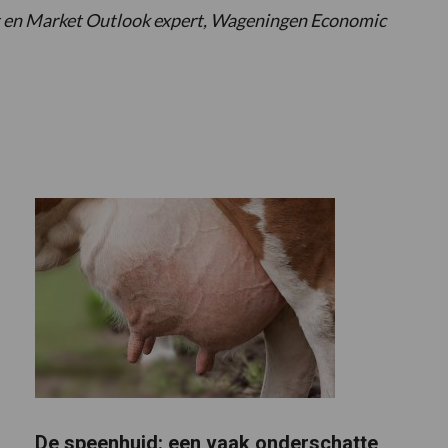
st en Market Outlook expert, Wageningen Economic
De speenhuid: een vaak onderschatte