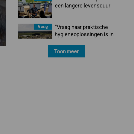
een langere levensduur
5 aug
“Vraag naar praktische
hygieneoplossingen is in
Polen groter dan ooit”
Toon meer