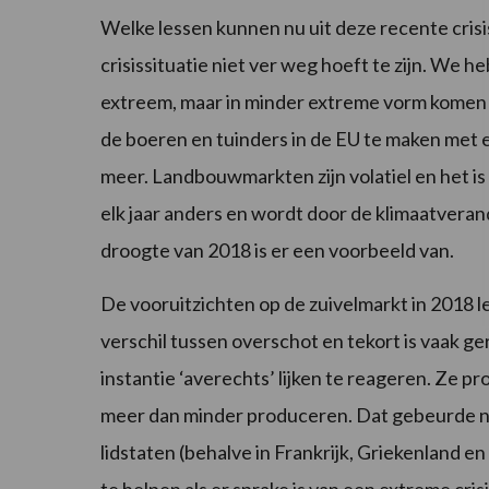
Welke lessen kunnen nu uit deze recente cris
crisissituatie niet ver weg hoeft te zijn. We 
extreem, maar in minder extreme vorm komen ze 
de boeren en tuinders in de EU te maken met 
meer. Landbouwmarkten zijn volatiel en het is v
elk jaar anders en wordt door de klimaatvera
droogte van 2018 is er een voorbeeld van.
De vooruitzichten op de zuivelmarkt in 2018 l
verschil tussen overschot en tekort is vaak ge
instantie ‘averechts’ lijken te reageren. Ze p
meer dan minder produceren. Dat gebeurde nie
lidstaten (behalve in Frankrijk, Griekenland e