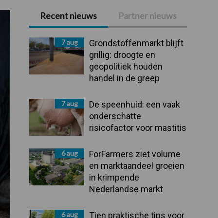
Recent nieuws
Partner nieuws
Primaire
Sidebar
7 aug
Grondstoffenmarkt blijft
grillig: droogte en
geopolitiek houden
handel in de greep
7 aug
De speenhuid: een vaak
onderschatte
risicofactor voor mastitis
6 aug
ForFarmers ziet volume
en marktaandeel groeien
in krimpende
Nederlandse markt
6 aug
Tien praktische tips voor