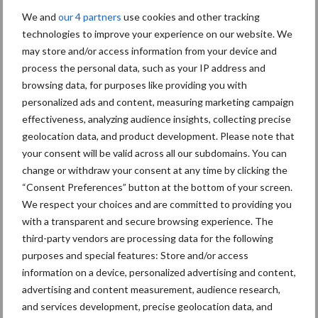
We and
our 4 partners
use cookies and other tracking
technologies to improve your experience on our website. We
Diergezondheid
Bemesting
Fokkerij
Melkv
may store and/or access information from your device and
process the personal data, such as your IP address and
browsing data, for purposes like providing you with
personalized ads and content, measuring marketing campaign
effectiveness, analyzing audience insights, collecting precise
Mastitis
Hittestress
geolocation data, and product development. Please note that
your consent will be valid across all our subdomains. You can
change or withdraw your consent at any time by clicking the
“Consent Preferences” button at the bottom of your screen.
We respect your choices and are committed to providing you
Toon meer
with a transparent and secure browsing experience. The
third-party vendors are processing data for the following
purposes and special features: Store and/or access
Primaire
information on a device, personalized advertising and content,
Recent nieuws
Partner nieuws
advertising and content measurement, audience research,
Sidebar
and services development, precise geolocation data, and