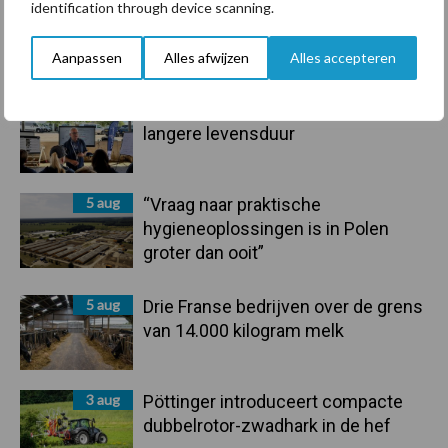
6 aug
ForFarmers ziet volume en
identification through device scanning.
marktaandeel groeien in krimpende
Nederlandse markt
Aanpassen
Alles afwijzen
Alles accepteren
6 aug
Tien praktische tips voor een
langere levensduur
5 aug
“Vraag naar praktische
hygieneoplossingen is in Polen
groter dan ooit”
5 aug
Drie Franse bedrijven over de grens
van 14.000 kilogram melk
3 aug
Pöttinger introduceert compacte
dubbelrotor-zwadhark in de hef