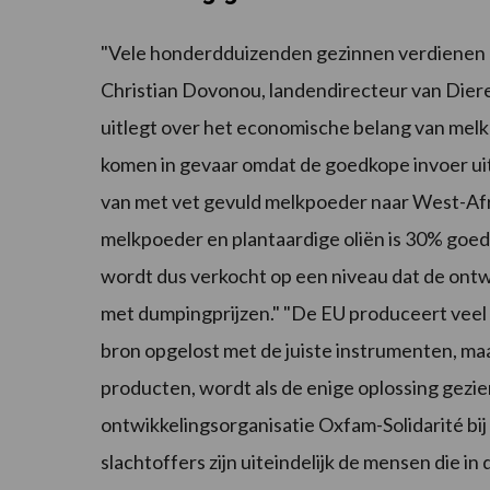
"Vele honderdduizenden gezinnen verdienen h
Christian Dovonou, landendirecteur van Diere
uitlegt over het economische belang van melk
komen in gevaar omdat de goedkope invoer uit
van met vet gevuld melkpoeder naar West-Af
melkpoeder en plantaardige oliën is 30% goe
wordt dus verkocht op een niveau dat de ontwi
met dumpingprijzen." "De EU produceert veel me
bron opgelost met de juiste instrumenten, m
producten, wordt als de enige oplossing gezie
ontwikkelingsorganisatie Oxfam-Solidarité bij 
slachtoffers zijn uiteindelijk de mensen die in