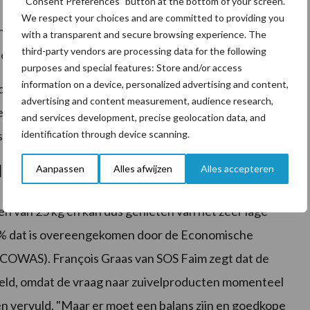
“Consent Preferences” button at the bottom of your screen.
We respect your choices and are committed to providing you
 de prijzen die de zuivelfabrieken aan EU-
with a transparent and secure browsing experience. The
third-party vendors are processing data for the following
ekosten. Dit maakt ook goedkope export mogelijk;
purposes and special features: Store and/or access
information on a device, personalized advertising and content,
dige oliën betekent dat melkproducten worden
advertising and content measurement, audience research,
ts te maken hebben met het natuurlijke product –
and services development, precise geolocation data, and
identification through device scanning.
.
lsector in plaats van douanefacilitering
Aanpassen
Alles afwijzen
Alles accepteren
 van 25 kg en kan dus genieten van het zeer lage
5% dat is overeengekomen door de Economische
OWAS). François Graas van SOS Faim zegt dat de
eld, omdat de vraag naar zuivelproducten momenteel
en vervuld. "Maar er moet een balans zijn en goedkope