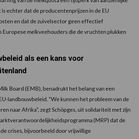
ffing van de melkquota een tijdperk van aanzienlijke
t is echter dat de producentenprijzen in de EU
osten en dat de zuivelsector geen effectief
een Europese melkveehouders die de vruchten plukken
beleid als een kans voor
itenland
Milk Board (EMB), benadrukt het belang van een
ge EU-landbouwbeleid. "We kunnen het probleem van de
 naar Afrika", zegt Schöpges, uit solidariteit met zijn
 marktverantwoordelijkheidsprogramma (MRP) dat de
e crises, bijvoorbeeld door vrijwillige