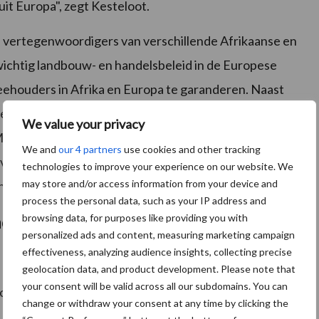
t Europa", zegt Kesteloot.
 vertegenwoordigers van verschillende Afrikaanse en
wichtig landbouw- en handelsbeleid in de Europese
eehouders in Afrika en Europa te garanderen. Naast
enegal, Mauritanië en Niger, en Europese
We value your privacy
B – overkoepelende organisatie van 20 Europese
We and
our 4 partners
use cookies and other tracking
y van vandaag georganiseerd en uitgevoerd met
technologies to improve your experience on our website. We
may store and/or access information from your device and
n dierenartsen zonder grenzen.
process the personal data, such as your IP address and
browsing data, for purposes like providing you with
et verleden behoren, vindt nog steeds
personalized ads and content, measuring marketing campaign
effectiveness, analyzing audience insights, collecting precise
geolocation data, and product development. Please note that
your consent will be valid across all our subdomains. You can
ouwers de productie te financieren, waardoor de
change or withdraw your consent at any time by clicking the