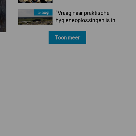
5 aug
“Vraag naar praktische
hygieneoplossingen is in
Polen groter dan ooit”
Toon meer