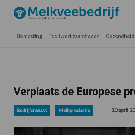
Spring
Door
Spring
Spring
naar
naar
naar
naar
Melkveebedrijf.nl
de
de
de
de
hoofdnavigatie
hoofd
eerste
voettekst
inhoud
sidebar
Bemesting
Teeltwerkzaamheden
Gezondheid
Verplaats de Europese pr
10 april 2
Bedrijfsnieuws
Melkproductie