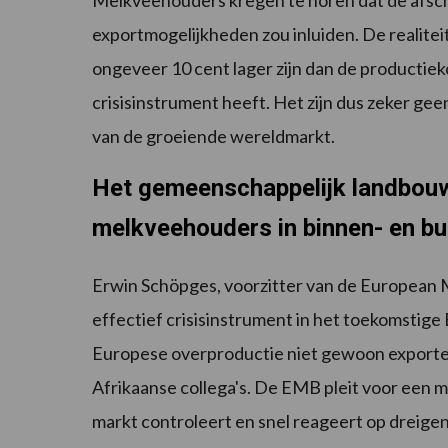
Melkveehouders kregen te horen dat de afscha
exportmogelijkheden zou inluiden. De realitei
ongeveer 10 cent lager zijn dan de productiek
crisisinstrument heeft. Het zijn dus zeker g
van de groeiende wereldmarkt.
Het gemeenschappelijk landbouw
melkveehouders in binnen- en bu
Erwin Schöpges, voorzitter van de European 
effectief crisisinstrument in het toekomsti
Europese overproductie niet gewoon exporteren
Afrikaanse collega's. De EMB pleit voor een
markt controleert en snel reageert op dreigend