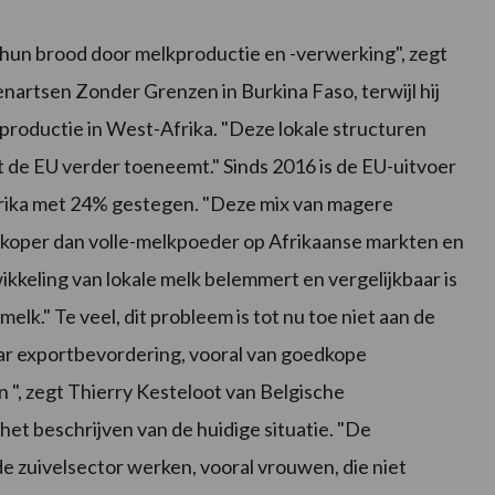
un brood door melkproductie en -verwerking", zegt
nartsen Zonder Grenzen in Burkina Faso, terwijl hij
productie in West-Afrika. "Deze lokale structuren
 de EU verder toeneemt." Sinds 2016 is de EU-uitvoer
rika met 24% gestegen. "Deze mix van magere
dkoper dan volle-melkpoeder op Afrikaanse markten en
kkeling van lokale melk belemmert en vergelijkbaar is
lk." Te veel, dit probleem is tot nu toe niet aan de
aar exportbevordering, vooral van goedkope
n ", zegt Thierry Kesteloot van Belgische
het beschrijven van de huidige situatie. "De
 de zuivelsector werken, vooral vrouwen, die niet