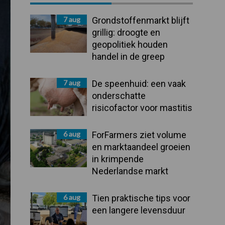
Sidebar
7 aug
Grondstoffenmarkt blijft
grillig: droogte en
geopolitiek houden
handel in de greep
7 aug
De speenhuid: een vaak
onderschatte
risicofactor voor mastitis
6 aug
ForFarmers ziet volume
en marktaandeel groeien
in krimpende
Nederlandse markt
6 aug
Tien praktische tips voor
een langere levensduur