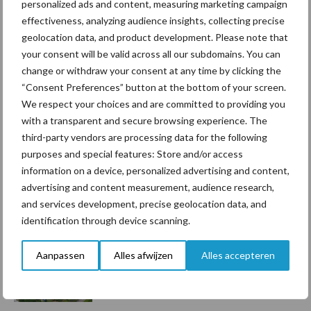
personalized ads and content, measuring marketing campaign
Toon meer
effectiveness, analyzing audience insights, collecting precise
geolocation data, and product development. Please note that
your consent will be valid across all our subdomains. You can
Primaire
change or withdraw your consent at any time by clicking the
Recent nieuws
Partner nieuws
“Consent Preferences” button at the bottom of your screen.
Sidebar
We respect your choices and are committed to providing you
7 aug
Grondstoffenmarkt blijft grillig:
with a transparent and secure browsing experience. The
droogte en geopolitiek houden
third-party vendors are processing data for the following
handel in de greep
purposes and special features: Store and/or access
information on a device, personalized advertising and content,
7 aug
De speenhuid: een vaak
advertising and content measurement, audience research,
onderschatte risicofactor voor
and services development, precise geolocation data, and
mastitis
identification through device scanning.
Aanpassen
Alles afwijzen
Alles accepteren
6 aug
ForFarmers ziet volume en
marktaandeel groeien in krimpende
Nederlandse markt