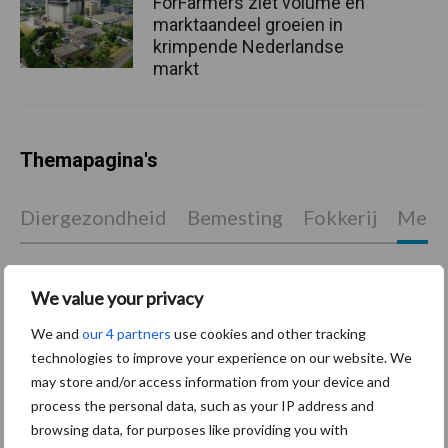
ForFarmers ziet volume en
marktaandeel groeien in
krimpende Nederlandse
markt
Themapagina's
Diergezondheid
Bemesting
Fokkerij
Melkv
We value your privacy
Ligbox &
We and
our 4 partners
use cookies and other tracking
Bedrijfsnieuws
Voerhekken
technologies to improve your experience on our website. We
may store and/or access information from your device and
process the personal data, such as your IP address and
browsing data, for purposes like providing you with