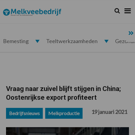
Spring
Door
Spring
Spring
naar
naar
naar
naar
Zoeken...
Zoek
Melkveebedrijf.nl
de
de
de
de
hoofdnavigatie
hoofd
eerste
voettekst
inhoud
sidebar
Bemesting
Teeltwerkzaamheden
Gezond
Vraag naar zuivel blijft stijgen in China;
Oostenrijkse export profiteert
19 januari 2021
Bedrijfsnieuws
Melkproductie