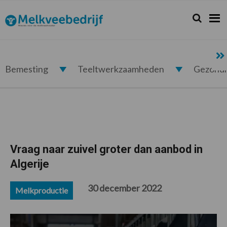
Spring
Door
Spring
Spring
naar
naar
naar
naar
Zoeken...
Zoek
Melkveebedrijf.nl
de
de
de
de
hoofdnavigatie
hoofd
eerste
voettekst
inhoud
sidebar
Bemesting
Teeltwerkzaamheden
Gezond
Vraag naar zuivel groter dan aanbod in
Algerije
30 december 2022
Melkproductie