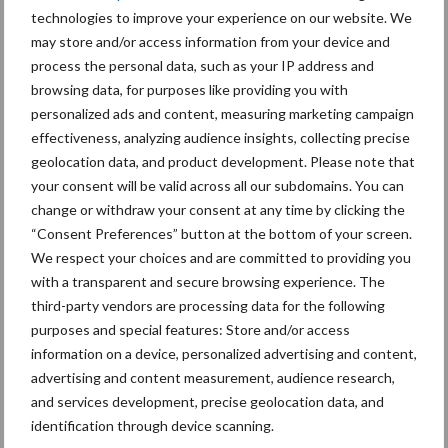
technologies to improve your experience on our website. We
may store and/or access information from your device and
process the personal data, such as your IP address and
browsing data, for purposes like providing you with
Ligbox &
personalized ads and content, measuring marketing campaign
Bedrijfsnieuws
Voerhekken
effectiveness, analyzing audience insights, collecting precise
geolocation data, and product development. Please note that
your consent will be valid across all our subdomains. You can
change or withdraw your consent at any time by clicking the
“Consent Preferences” button at the bottom of your screen.
Toon meer
We respect your choices and are committed to providing you
with a transparent and secure browsing experience. The
third-party vendors are processing data for the following
Primaire
purposes and special features: Store and/or access
Recent nieuws
Partner nieuws
information on a device, personalized advertising and content,
Sidebar
advertising and content measurement, audience research,
6 aug
ForFarmers ziet volume en
and services development, precise geolocation data, and
marktaandeel groeien in krimpende
identification through device scanning.
Nederlandse markt