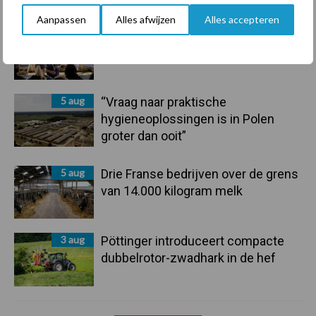
Aanpassen
Alles afwijzen
Alles accepteren
6 aug
Tien praktische tips voor een
langere levensduur
5 aug
“Vraag naar praktische
hygieneoplossingen is in Polen
groter dan ooit”
5 aug
Drie Franse bedrijven over de grens
van 14.000 kilogram melk
3 aug
Pöttinger introduceert compacte
dubbelrotor-zwadhark in de hef