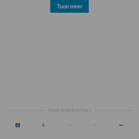
Toon meer
Footer
Onze brandpartners