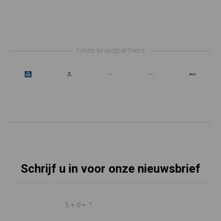
Footer
Onze brandpartners
Schrijf u in voor onze nieuwsbrief
5 + 0 =
*