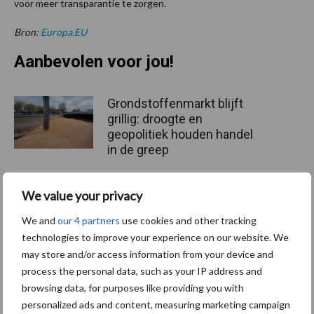
voor meer transparantie te zorgen.
Bron:
Europa.EU
Aanbevolen voor jou!
Grondstoffenmarkt blijft
grillig: droogte en
geopolitiek houden handel
in de greep
We value your privacy
De speenhuid: een vaak
onderschatte risicofactor
We and
our 4 partners
use cookies and other tracking
voor mastitis
technologies to improve your experience on our website. We
may store and/or access information from your device and
process the personal data, such as your IP address and
browsing data, for purposes like providing you with
ForFarmers ziet volume en
marktaandeel groeien in
personalized ads and content, measuring marketing campaign