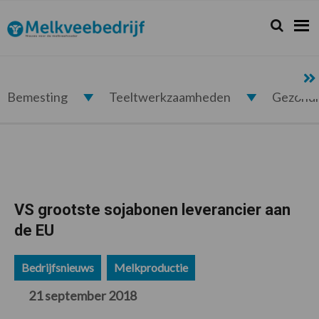
Spring
Door
Spring
Spring
naar
naar
naar
naar
Zoeken...
Zoek
Melkveebedrijf.nl
de
de
de
de
hoofdnavigatie
hoofd
eerste
voettekst
inhoud
sidebar
Bemesting
Teeltwerkzaamheden
Gezond
VS grootste sojabonen leverancier aan
de EU
Bedrijfsnieuws
Melkproductie
21 september 2018