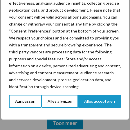
krimpende Nederlandse
effectiveness, analyzing audience insights, collecting precise
markt
geolocation data, and product development. Please note that
your consent will be valid across all our subdomains. You can
change or withdraw your consent at any time by clicking the
“Consent Preferences” button at the bottom of your screen.
Themapagina's
We respect your choices and are committed to providing you
with a transparent and secure browsing experience. The
Diergezondheid
Bemesting
Fokkerij
Melkv
third-party vendors are processing data for the following
purposes and special features: Store and/or access
information on a device, personalized advertising and content,
advertising and content measurement, audience research,
and services development, precise geolocation data, and
Ligbox &
Bedrijfsnieuws
identification through device scanning.
Voerhekken
Aanpassen
Alles afwijzen
Alles accepteren
Toon meer