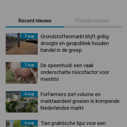
Primaire
Recent nieuws
Partner nieuws
Sidebar
7 aug
Grondstoffenmarkt blijft grillig:
droogte en geopolitiek houden
handel in de greep
7 aug
De speenhuid: een vaak
onderschatte risicofactor voor
mastitis
6 aug
ForFarmers ziet volume en
marktaandeel groeien in krimpende
Nederlandse markt
6 aug
Tien praktische tips voor een