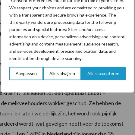
“Consent Preferences” button at the bottom of your screen.
n ??glashelder beeld te schetsen van de huidige
We respect your choices and are committed to providing you
en dat de huidige randvoorwaarden voor de
with a transparent and secure browsing experience. The
third-party vendors are processing data for the following
an de Fair Milk-merken verwijzen naar deze cijfers in
purposes and special features: Store and/or access
llustreren wat de eerlijke prijs voor een liter melk
information on a device, personalized advertising and content,
advertising and content measurement, audience research,
and services development, precise geolocation data, and
identification through device scanning.
ehouders wakker geschud"
Aanpassen
Alles afwijzen
Alles accepteren
European Milk Board (EMB), beschouwt deze
e kracht: "Ze leiden tot een openbaar debat –
n de melkveehouders wakker geschud. Ze hebben de
nd en laten we eerlijk zijn, het wordt ook pijnlijk
aardeerd wordt, wat gevolgen heeft voor de toekomst
in de EU en 1,68% in Nederland zijn jonger dan 35.