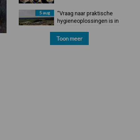
5 aug
“Vraag naar praktische
hygieneoplossingen is in
Polen groter dan ooit”
Toon meer