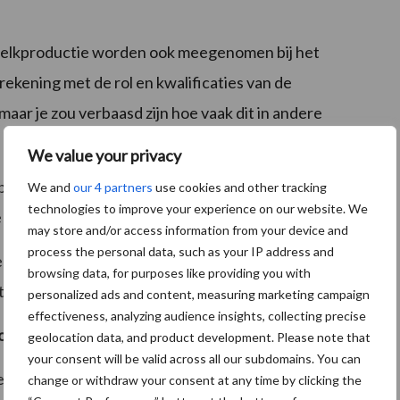
melkproductie worden ook meegenomen bij het
ekening met de rol en kwalificaties van de
 maar je zou verbaasd zijn hoe vaak dit in andere
We value your privacy
erbare EU-gegevens van het Farm Accountancy Data
We and
our 4 partners
use cookies and other tracking
technologies to improve your experience on our website. We
 gegevensverzameling.
may store and/or access information from your device and
process the personal data, such as your IP address and
 geharmoniseerde EU-gegevens, kunnen de
browsing data, for purposes like providing you with
t elkaar worden vergeleken.
personalized ads and content, measuring marketing campaign
effectiveness, analyzing audience insights, collecting precise
uropese melkveehouders?
geolocation data, and product development. Please note that
your consent will be valid across all our subdomains. You can
e waarde voor melkveehouders in de deelnemende
change or withdraw your consent at any time by clicking the