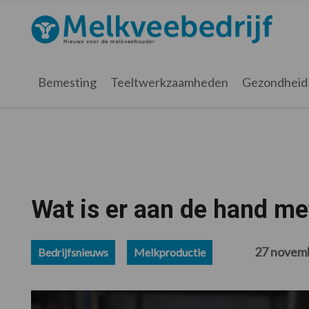
Spring
Door
Spring
Spring
naar
naar
naar
naar
Melkveebedrijf.nl
de
de
de
de
hoofdnavigatie
hoofd
eerste
voettekst
inhoud
sidebar
Bemesting
Teeltwerkzaamheden
Gezondheid
Wat is er aan de hand me
27 novem
Bedrijfsnieuws
Melkproductie