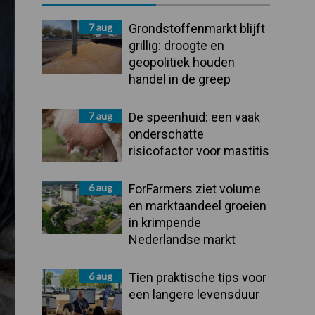
Sidebar
7 aug
Grondstoffenmarkt blijft
grillig: droogte en
geopolitiek houden
handel in de greep
7 aug
De speenhuid: een vaak
onderschatte
risicofactor voor mastitis
6 aug
ForFarmers ziet volume
en marktaandeel groeien
in krimpende
Nederlandse markt
6 aug
Tien praktische tips voor
een langere levensduur