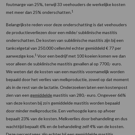
foutmarge van 25%, terwijl 33 veehouders de werkelijke kosten
1
met meer dan 25% onderschatten.
Belangrijkste reden voor deze onderschatting is dat veehouders
de productieverliezen door een milde/ subklinische mastitis
onderschatten. De kosten van subklinische mastitis zijn bij een
tankcelgetal van 250.000 cellen/ml echter gemiddeld € 77 per
1
aanwezige koe.
Voor een bedrijf met 100 koeien komen we dan
voor alleen de subklinische mastitis gevallen al op 7700,- euro.
We weten dat de kosten van een mastitis voornamelijk worden
bepaald door het verlies van melkproductie, zowel op dat moment
als in de rest van de lactatie. Onderzoeken laten een kostenpost
zien van een
gemiddelde
mastitis van 280,- euro. Ongeveer 66%
van deze kosten bij zo’n gemiddelde mastitis worden bepaald
door minder melkproductie. Een verhoogde kans op afvoer
bepaalt 23% van de kosten. Melkverlies door behandeling en dus
wachttijd bepaalt 6% en de behandeling zelf 4% van de kosten.
Deze percentages zijn echter bij een
gemiddelde
mastitis.