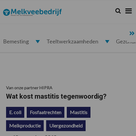
Spring
Door
Spring
Spring
naar
naar
naar
naar
Zoeken...
Zoek
Melkveebedrijf.nl
de
de
de
de
hoofdnavigatie
hoofd
eerste
voettekst
inhoud
sidebar
Bemesting
Teeltwerkzaamheden
Gezond
Van onze partner HIPRA
Wat kost mastitis tegenwoordig?
E. coli
Fosfaatrechten
Mastitis
Melkproductie
Uiergezondheid