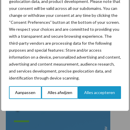
geolocation data, and product development. Please note that
toegevoegd.
your consent will be valid across all our subdomains. You can
change or withdraw your consent at any time by clicking the
Uierontstekingen zijn voor een groot deel te voorkomen door het
“Consent Preferences” button at the bottom of your screen.
nemen van de juiste managementmaatregelen. Vaccinatie tegen
We respect your choices and are committed to providing you
mastitis met Startvac® en UBAC® verminderen het aantal
with a transparent and secure browsing experience. The
mastitis gevallen veroorzaakt door
Staphylococcus aureus
en
third-party vendors are processing data for the following
Streptococcus uberis
met ongeveer 50%, en verminderen de
purposes and special features: Store and/or access
ernst van een
E. coli
mastitis ook met 50%. Vaccineren is dan ook
information on a device, personalized advertising and content,
een effectieve maatregel voor bedrijven die iets willen
advertising and content measurement, audience research,
verbeteren aan hun uiergezondheid!
and services development, precise geolocation data, and
identification through device scanning.
Aanpassen
Alles afwijzen
Alles accepteren