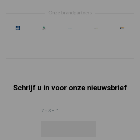
Footer
Onze brandpartners
Schrijf u in voor onze nieuwsbrief
7 + 3 =
*