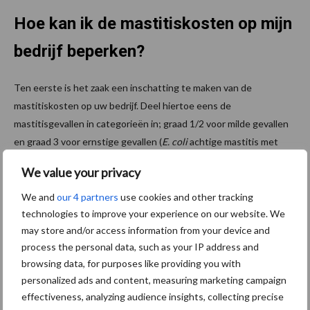
Hoe kan ik de mastitiskosten op mijn
bedrijf beperken?
Ten eerste is het zaak een inschatting te maken van de
mastitiskosten op uw bedrijf. Deel hiertoe eens de
mastitisgevallen in categorieën in; graad 1/2 voor milde gevallen
en graad 3 voor ernstige gevallen (
E. coli
achtige mastitis met
behoud van de koe), koe afvoer levend en koe afvoer dood. De
We value your privacy
bedragen die hier aan gehangen kunnen worden zijn per bedrijf
verschillend maar ongeveer (200)-500 euro voor een graad (1/2)-3
We and
our 4 partners
use cookies and other tracking
technologies to improve your experience on our website. We
mastitis en 1000,- euro voor afvoer koe levend. De kosten voor
may store and/or access information from your device and
de afvoer van een dode koe door mastitis kunnen worden
process the personal data, such as your IP address and
ingeschat door de kosten van de opfok van een nieuwe vaars te
browsing data, for purposes like providing you with
bepalen. Deze worden in het fosfaat tijdperk geschat op
personalized ads and content, measuring marketing campaign
3
minstens 1800,- euro maar kunnen zelfs oplopen tot 2350,- euro.
effectiveness, analyzing audience insights, collecting precise
Hierbij moeten de behandelkosten en tijd nog worden