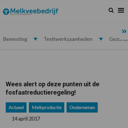
Spring
Door
Spring
Spring
naar
naar
naar
naar
Zoeken...
Zoek
Melkveebedrijf.nl
de
de
de
de
hoofdnavigatie
hoofd
eerste
voettekst
inhoud
sidebar
Bemesting
Teeltwerkzaamheden
Gezond
Wees alert op deze punten uit de
fosfaatreductieregeling!
Actueel
Melkproductie
Ondernemen
14 april 2017