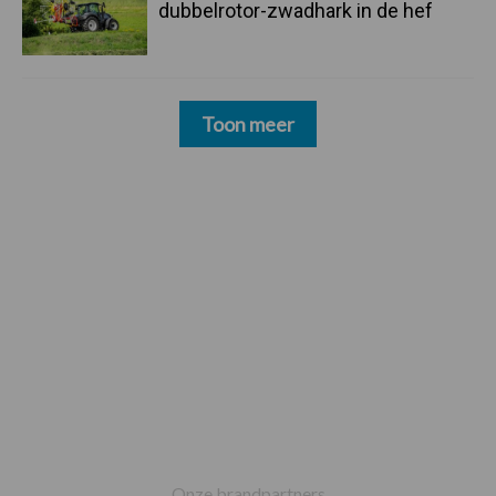
dubbelrotor-zwadhark in de hef
Toon meer
Footer
Onze brandpartners