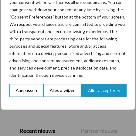
your consent will be valid across all our subdomains. You can
Themapagina's
change or withdraw your consent at any time by clicking the
“Consent Preferences” button at the bottom of your screen.
We respect your choices and are committed to providing you
Diergezondheid
Bemesting
Fokkerij
Melkv
with a transparent and secure browsing experience. The
third-party vendors are processing data for the following
purposes and special features: Store and/or access
information on a device, personalized advertising and content,
advertising and content measurement, audience research,
Mastitis
Hittestress
and services development, precise geolocation data, and
identification through device scanning.
Aanpassen
Alles afwijzen
Alles accepteren
Toon meer
Primaire
Recent nieuws
Partner nieuws