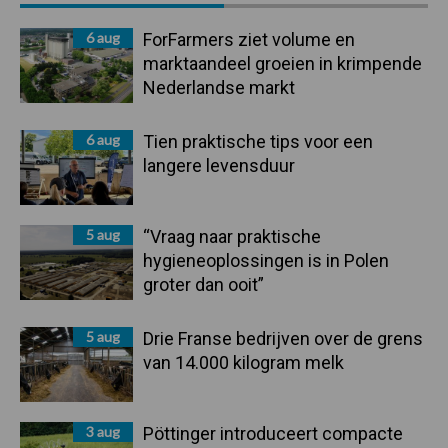
Sidebar
6 aug
ForFarmers ziet volume en
marktaandeel groeien in krimpende
Nederlandse markt
6 aug
Tien praktische tips voor een
langere levensduur
5 aug
“Vraag naar praktische
hygieneoplossingen is in Polen
groter dan ooit”
5 aug
Drie Franse bedrijven over de grens
van 14.000 kilogram melk
3 aug
Pöttinger introduceert compacte