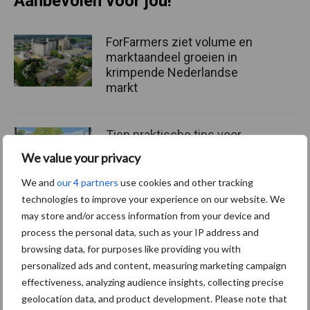
Aanbevolen voor jou!
ForFarmers ziet volume en
marktaandeel groeien in
krimpende Nederlandse
markt
Tien praktische tips voor
een langere levensduur
We value your privacy
We and
our 4 partners
use cookies and other tracking
technologies to improve your experience on our website. We
may store and/or access information from your device and
“Vraag naar praktische
process the personal data, such as your IP address and
hygieneoplossingen is in
browsing data, for purposes like providing you with
Polen groter dan ooit”
personalized ads and content, measuring marketing campaign
effectiveness, analyzing audience insights, collecting precise
geolocation data, and product development. Please note that