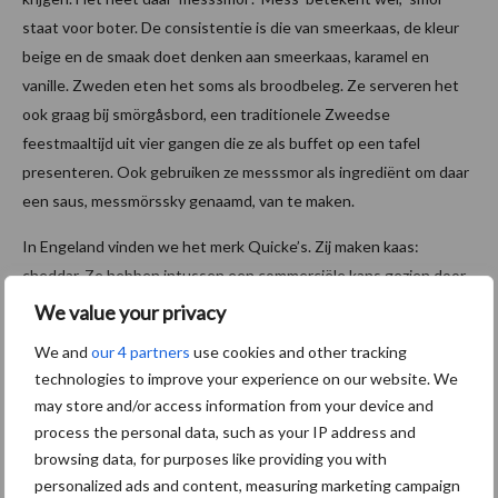
staat voor boter. De consistentie is die van smeerkaas, de kleur
beige en de smaak doet denken aan smeerkaas, karamel en
vanille. Zweden eten het soms als broodbeleg. Ze serveren het
ook graag bij smörgåsbord, een traditionele Zweedse
feestmaaltijd uit vier gangen die ze als buffet op een tafel
presenteren. Ook gebruiken ze messsmor als ingrediënt om daar
een saus, messmörssky genaamd, van te maken.
In Engeland vinden we het merk Quicke’s. Zij maken kaas:
cheddar. Ze hebben intussen een commerciële kans gezien door
van hun wei weiboter te maken – als ze die produceren,
We value your privacy
gebruiken ze weliswaar ook gewone room. Die boter maken ze
We and
our 4 partners
use cookies and other tracking
deels met de hand. Ze is erkend door de Slow Food Movement,
technologies to improve your experience on our website. We
een beweging die zich afzet tegen de industriële productie van
may store and/or access information from your device and
voedsel, en vooral tegen fast food. De Slow Food Movement
process the personal data, such as your IP address and
breekt een lans voor lokale en traditionele voeding. Weiboter
browsing data, for purposes like providing you with
past in dat concept.
personalized ads and content, measuring marketing campaign