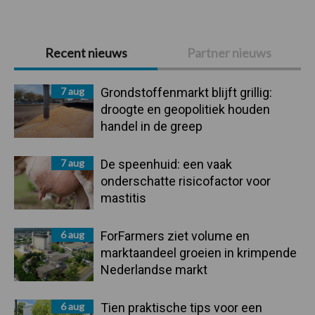
Primaire
Recent nieuws
Partner nieuws
Sidebar
7 aug
Grondstoffenmarkt blijft grillig:
droogte en geopolitiek houden
handel in de greep
7 aug
De speenhuid: een vaak
onderschatte risicofactor voor
mastitis
6 aug
ForFarmers ziet volume en
marktaandeel groeien in krimpende
Nederlandse markt
6 aug
Tien praktische tips voor een