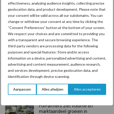
effectiveness, analyzing audience insights, collecting precise
Dit artikel is afkomstig uit het vakblad Melkveebedrijf. Meer
geolocation data, and product development. Please note that
lezen? Klik hier!
your consent will be valid across all our subdomains. You can
change or withdraw your consent at any time by clicking the
Aanbevolen voor jou!
“Consent Preferences” button at the bottom of your screen.
We respect your choices and are committed to providing you
Grondstoffenmarkt blijft
with a transparent and secure browsing experience. The
grillig: droogte en
third-party vendors are processing data for the following
geopolitiek houden handel
purposes and special features: Store and/or access
in de greep
information on a device, personalized advertising and content,
advertising and content measurement, audience research,
and services development, precise geolocation data, and
De speenhuid: een vaak
identification through device scanning.
onderschatte risicofactor
voor mastitis
Aanpassen
Alles afwijzen
Alles accepteren
ForFarmers ziet volume en
marktaandeel groeien in