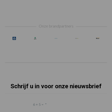
Footer
Onze brandpartners
Schrijf u in voor onze nieuwsbrief
6 + 5 =
*