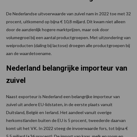
De Nederlandse uitvoerwaarde van zuivel nam in 2022 toe met 32
procent, uitkomend op bijna € 10,8 miljard. Dit kwam niet alleen
door de aanzienlijk hogere marktprijzen, maar ook door
volumegroei bij een aantal productgroepen. Met uitzondering van
weiproducten (daling bij lactose) droegen alle productgroepen bij
aan de waardetoename.
Nederland belangrijke importeur van
zuivel
Naast exporteur is Nederland een belangrijke importeur van
zuivel uit andere EU-lidstaten, in de eerste plaats vanuit
Duitsland, België en Ierland. Het aandeel vanuit overige
herkomstlanden buiten de EU is 5 procent, tweederde daarvan
komt uit het VK. In 2022 steeg de invoerwaarde fors, tot bijna €
5,5 miljard (+36 procent). De import van kaas, melk en room en