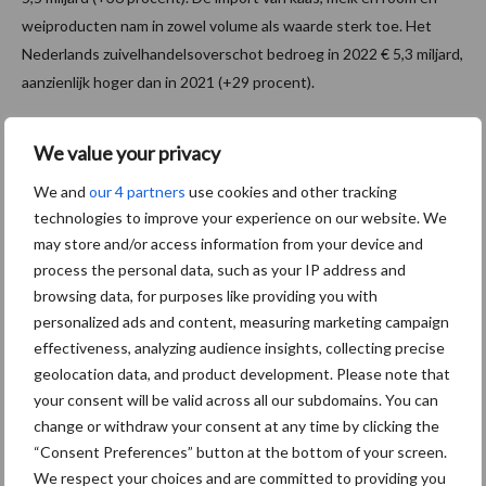
weiproducten nam in zowel volume als waarde sterk toe. Het
Nederlands zuivelhandelsoverschot bedroeg in 2022 € 5,3 miljard,
aanzienlijk hoger dan in 2021 (+29 procent).
Zuivel in Cijfers 2022
We value your privacy
We and
our 4 partners
use cookies and other tracking
Bekijk hier de spread met de volledige Zuivel in Cijfers
.
technologies to improve your experience on our website. We
Bron:
ZuivelNL
may store and/or access information from your device and
process the personal data, such as your IP address and
Aanbevolen voor jou!
browsing data, for purposes like providing you with
personalized ads and content, measuring marketing campaign
Grondstoffenmarkt blijft
effectiveness, analyzing audience insights, collecting precise
grillig: droogte en
geolocation data, and product development. Please note that
geopolitiek houden handel
your consent will be valid across all our subdomains. You can
in de greep
change or withdraw your consent at any time by clicking the
“Consent Preferences” button at the bottom of your screen.
We respect your choices and are committed to providing you