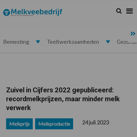
Spring
Door
Spring
Spring
naar
naar
naar
naar
Zoeken...
Zoek
Melkveebedrijf.nl
de
de
de
de
hoofdnavigatie
hoofd
eerste
voettekst
inhoud
sidebar
Bemesting
Teeltwerkzaamheden
Gezond
Zuivel in Cijfers 2022 gepubliceerd:
recordmelkprijzen, maar minder melk
verwerk
24 juli 2023
Melkprijs
Melkproductie