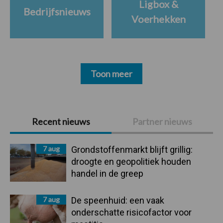
Ligbox &
Bedrijfsnieuws
Voerhekken
Toon meer
Primaire
Recent nieuws
Partner nieuws
Sidebar
7 aug
Grondstoffenmarkt blijft grillig:
droogte en geopolitiek houden
handel in de greep
7 aug
De speenhuid: een vaak
onderschatte risicofactor voor