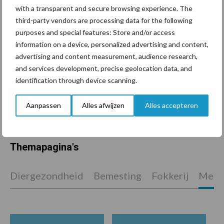
De speenhuid: een vaak
with a transparent and secure browsing experience. The
onderschatte risicofactor
third-party vendors are processing data for the following
voor mastitis
purposes and special features: Store and/or access
information on a device, personalized advertising and content,
advertising and content measurement, audience research,
ForFarmers ziet volume en
and services development, precise geolocation data, and
marktaandeel groeien in
identification through device scanning.
krimpende Nederlandse
markt
Aanpassen
Alles afwijzen
Alles accepteren
Themapagina's
Diergezondheid
Bemesting
Fokkerij
Melkv