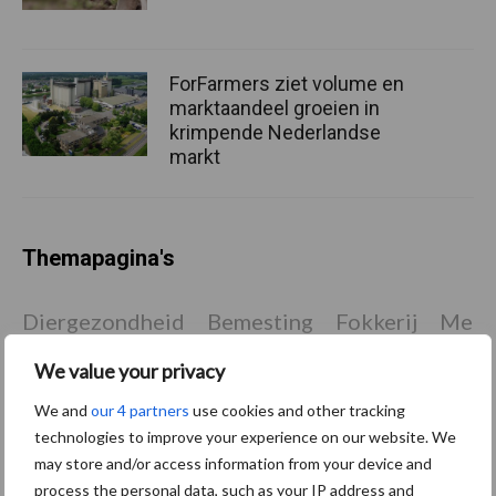
ForFarmers ziet volume en
marktaandeel groeien in
krimpende Nederlandse
markt
Themapagina's
Diergezondheid
Bemesting
Fokkerij
Melkv
We value your privacy
We and
our 4 partners
use cookies and other tracking
Ligbox &
technologies to improve your experience on our website. We
Bedrijfsnieuws
may store and/or access information from your device and
Voerhekken
process the personal data, such as your IP address and