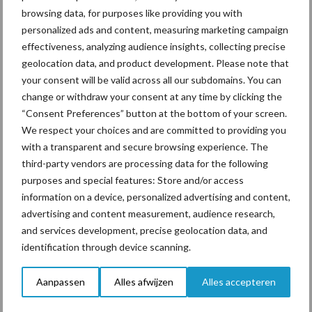
browsing data, for purposes like providing you with
personalized ads and content, measuring marketing campaign
effectiveness, analyzing audience insights, collecting precise
Toon meer
geolocation data, and product development. Please note that
your consent will be valid across all our subdomains. You can
change or withdraw your consent at any time by clicking the
“Consent Preferences” button at the bottom of your screen.
Primaire
Recent nieuws
Partner nieuws
We respect your choices and are committed to providing you
Sidebar
with a transparent and secure browsing experience. The
third-party vendors are processing data for the following
7 aug
Grondstoffenmarkt blijft grillig:
purposes and special features: Store and/or access
droogte en geopolitiek houden
information on a device, personalized advertising and content,
handel in de greep
advertising and content measurement, audience research,
and services development, precise geolocation data, and
7 aug
De speenhuid: een vaak
identification through device scanning.
onderschatte risicofactor voor
mastitis
Aanpassen
Alles afwijzen
Alles accepteren
6 aug
ForFarmers ziet volume en