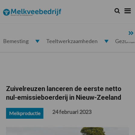
Spring
Door
Spring
Spring
naar
naar
naar
naar
Zoeken...
Zoek
Melkveebedrijf.nl
de
de
de
de
hoofdnavigatie
hoofd
eerste
voettekst
inhoud
sidebar
Bemesting
Teeltwerkzaamheden
Gezond
Zuivelreuzen lanceren de eerste netto
nul-emissieboerderij in Nieuw-Zeeland
24 februari 2023
Melkproductie