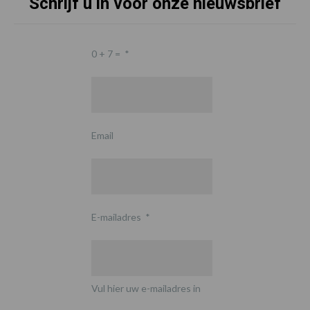
Schrijf u in voor onze nieuwsbrief
0 + 7 =
*
Email
E-mailadres
*
Vul hier uw e-mailadres in