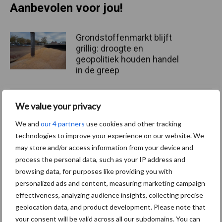
Aanbevolen voor jou!
Grondstoffenmarkt blijft
grillig: droogte en
geopolitiek houden handel
in de greep
De speenhuid: een vaak
We value your privacy
onderschatte risicofactor
We and
our 4 partners
use cookies and other tracking
voor mastitis
technologies to improve your experience on our website. We
may store and/or access information from your device and
process the personal data, such as your IP address and
ForFarmers ziet volume en
browsing data, for purposes like providing you with
marktaandeel groeien in
personalized ads and content, measuring marketing campaign
krimpende Nederlandse
effectiveness, analyzing audience insights, collecting precise
markt
geolocation data, and product development. Please note that
your consent will be valid across all our subdomains. You can