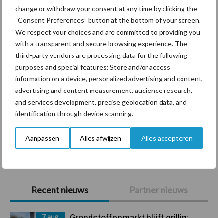
change or withdraw your consent at any time by clicking the
“Consent Preferences” button at the bottom of your screen.
Diergezondheid
Bemesting
Fokkerij
Melkv
We respect your choices and are committed to providing you
with a transparent and secure browsing experience. The
third-party vendors are processing data for the following
purposes and special features: Store and/or access
information on a device, personalized advertising and content,
Mastitis
Hittestress
advertising and content measurement, audience research,
and services development, precise geolocation data, and
identification through device scanning.
Aanpassen
Alles afwijzen
Alles accepteren
Toon meer
Primaire
Recent nieuws
Partner nieuws
Sidebar
7 aug
Grondstoffenmarkt blijft grillig: