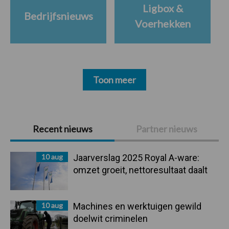
Ligbox &
Bedrijfsnieuws
Voerhekken
Toon meer
Primaire
Recent nieuws
Partner nieuws
Sidebar
10 aug
Jaarverslag 2025 Royal A-ware:
omzet groeit, nettoresultaat daalt
10 aug
Machines en werktuigen gewild
doelwit criminelen