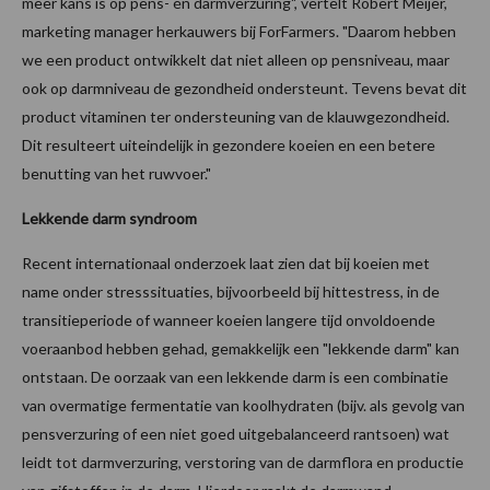
meer kans is op pens- én darmverzuring", vertelt Robert Meijer,
marketing manager herkauwers bij ForFarmers. "Daarom hebben
we een product ontwikkelt dat niet alleen op pensniveau, maar
ook op darmniveau de gezondheid ondersteunt. Tevens bevat dit
product vitaminen ter ondersteuning van de klauwgezondheid.
Dit resulteert uiteindelijk in gezondere koeien en een betere
benutting van het ruwvoer."
Lekkende darm syndroom
Recent internationaal onderzoek laat zien dat bij koeien met
name onder stresssituaties, bijvoorbeeld bij hittestress, in de
transitieperiode of wanneer koeien langere tijd onvoldoende
voeraanbod hebben gehad, gemakkelijk een "lekkende darm" kan
ontstaan. De oorzaak van een lekkende darm is een combinatie
van overmatige fermentatie van koolhydraten (bijv. als gevolg van
pensverzuring of een niet goed uitgebalanceerd rantsoen) wat
leidt tot darmverzuring, verstoring van de darmflora en productie