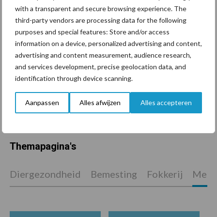
Machines en werktuigen
with a transparent and secure browsing experience. The
gewild doelwit criminelen
third-party vendors are processing data for the following
purposes and special features: Store and/or access
information on a device, personalized advertising and content,
advertising and content measurement, audience research,
and services development, precise geolocation data, and
Grondstoffenmarkt blijft
identification through device scanning.
grillig: droogte en
geopolitiek houden handel
in de greep
Aanpassen
Alles afwijzen
Alles accepteren
Themapagina's
Diergezondheid
Bemesting
Fokkerij
Melkv