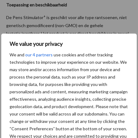
Toepassing en beschikbaarheid
+
De Pens Stimulator
is geschikt voor alle type rantsoenen, niet
genetisch gemodificeerd (non-GMO) en de gehele
lactatie inzetbaar. Het product is per direct beschikbaar in zowel
zakgoed als toevoeging in verschillende krachtvoersoorten. De
We value your privacy
Pens Stimulator+ maakt deel uit van de Feed2Milk-
We and
our 4 partners
use cookies and other tracking
voedingsaanpak.
technologies to improve your experience on our website. We
may store and/or access information from your device and
Bron:
ForFarmers
process the personal data, such as your IP address and
Aanbevolen voor jou!
browsing data, for purposes like providing you with
personalized ads and content, measuring marketing campaign
effectiveness, analyzing audience insights, collecting precise
Jaarverslag 2025 Royal A-
geolocation data, and product development. Please note that
ware: omzet groeit,
your consent will be valid across all our subdomains. You can
nettoresultaat daalt
change or withdraw your consent at any time by clicking the
“Consent Preferences” button at the bottom of your screen.
We respect your choices and are committed to providing you