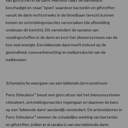
van gifstoffen in de darm. Hierdoor raakt de darmwand
beschadigd en staat "open", waardoor bacteriën en gifstoffen
vanuit de darm rechtstreeks in de bloedbaan terecht kunnen
komen en ontstekingsreacties veroorzaken (zie afbeelding
onderaan dit bericht). Dit vermindert de opname van
voedingsstoffen in de darm en kost het afweersysteem van de
koe veel energie. Een lekkende darm heeft invloed op de
gezondheid, ruwvoerbenutting en melkproductie van de
melkkoeien.
Schematische weergave van een lekkende darm syndroom
+
Pens Stimulator
bevat een gistcultuur dat het immuunsysteem
stimuleert, ontstekingsreacties tegengaat en daarmee de kans
op een 'lekkende darm' aanzienlijk vermindert. De antioxidanten in
+
Pens Stimulator
remmen de schadelijke werking van bacteriën
en gifstoffen, indien er al sprake is van een lekkende darm.