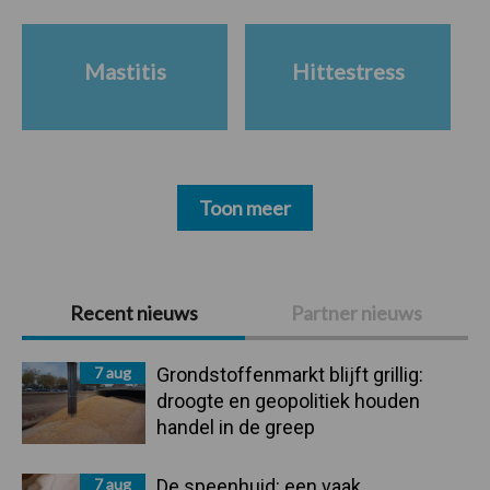
Mastitis
Hittestress
Toon meer
Primaire
Recent nieuws
Partner nieuws
Sidebar
7 aug
Grondstoffenmarkt blijft grillig:
droogte en geopolitiek houden
handel in de greep
7 aug
De speenhuid: een vaak