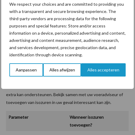
We respect your choices and are committed to providing you
leverde een 11 procent hogere melkproductie op.
with a transparent and secure browsing experience. The
Wat maakt een rantsoen kandidaat
third-party vendors are processing data for the following
purposes and special features: Store and/or access
voor isozuren?
information on a device, personalized advertising and content,
advertising and content measurement, audience research,
and services development, precise geolocation data, and
Het effect van het toevoegen van isozuren aan het rantsoen is
identification through device scanning.
afhankelijk van verschillende factoren in het rantsoen. Denk
onder andere aan het ruw eiwitgehalte, het aandeel pens-
Aanpassen
Alles afwijzen
Alles accepteren
afbreekbaar eiwit en de concentratie van fermenteerbare
koolhydraten. In Tabel 1 ziet u in welke gevallen toevoegen van
isozuren de vertering en daarmee de productie en gezondheid
extra kan ondersteunen. Bekijk samen met uw voeradviseur of
toevoegen van isozuren in uw geval interessant kan zijn.
Parameter
Wanneer isozuren
toevoegen?