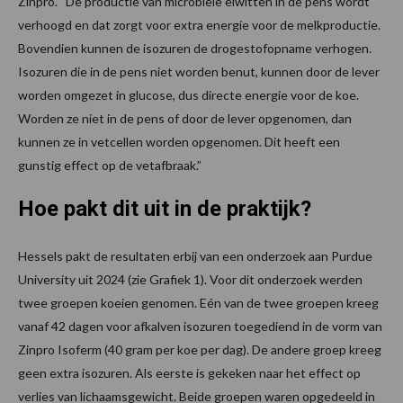
Zinpro. “De productie van microbiële eiwitten in de pens wordt
verhoogd en dat zorgt voor extra energie voor de melkproductie.
Bovendien kunnen de isozuren de drogestofopname verhogen.
Isozuren die in de pens niet worden benut, kunnen door de lever
worden omgezet in glucose, dus directe energie voor de koe.
Worden ze niet in de pens of door de lever opgenomen, dan
kunnen ze in vetcellen worden opgenomen. Dit heeft een
gunstig effect op de vetafbraak.”
Hoe pakt dit uit in de praktijk?
Hessels pakt de resultaten erbij van een onderzoek aan Purdue
University uit 2024 (zie Grafiek 1). Voor dit onderzoek werden
twee groepen koeien genomen. Eén van de twee groepen kreeg
vanaf 42 dagen voor afkalven isozuren toegediend in de vorm van
Zinpro Isoferm (40 gram per koe per dag). De andere groep kreeg
geen extra isozuren. Als eerste is gekeken naar het effect op
verlies van lichaamsgewicht. Beide groepen waren opgedeeld in