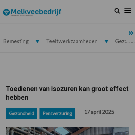
Spring
Door
Spring
Spring
naar
naar
naar
naar
Zoeken...
Zoek
Melkveebedrijf.nl
de
de
de
de
hoofdnavigatie
hoofd
eerste
voettekst
inhoud
sidebar
Bemesting
Teeltwerkzaamheden
Gezond
Toedienen van isozuren kan groot effect
hebben
17 april 2025
Gezondheid
Pensverzuring