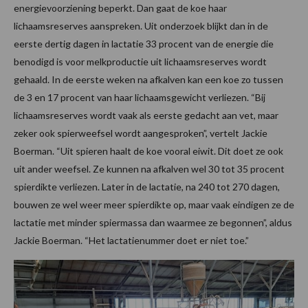
energievoorziening beperkt. Dan gaat de koe haar
lichaamsreserves aanspreken. Uit onderzoek blijkt dan in de
eerste dertig dagen in lactatie 33 procent van de energie die
benodigd is voor melkproductie uit lichaamsreserves wordt
gehaald. In de eerste weken na afkalven kan een koe zo tussen
de 3 en 17 procent van haar lichaamsgewicht verliezen. “Bij
lichaamsreserves wordt vaak als eerste gedacht aan vet, maar
zeker ook spierweefsel wordt aangesproken”, vertelt Jackie
Boerman. “Uit spieren haalt de koe vooral eiwit. Dit doet ze ook
uit ander weefsel. Ze kunnen na afkalven wel 30 tot 35 procent
spierdikte verliezen. Later in de lactatie, na 240 tot 270 dagen,
bouwen ze wel weer meer spierdikte op, maar vaak eindigen ze de
lactatie met minder spiermassa dan waarmee ze begonnen”, aldus
Jackie Boerman. “Het lactatienummer doet er niet toe.”