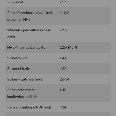
Ruw eiwit
<17
Pensafbreekbaar eiwit ( incl
<10,2
ureum en NH3)
Werkelijk pensafbreekbaar
<9,5
eiwit
NH3-N tov de behoefte
125-145 %
Suiker %/ ds
>4,0
Zetmeel %/ds
>22
Suiker + zetmeel %/ds
26-34
Pensverteerbare
>40
koolhydraten %/ds
Pensafbreekbare NDF %/ds
>14