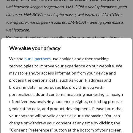
wel isozuren kregen toegediend. HM-CON = veel spiermassa, geen
isozuren. HM-BCFA = veel spiermassa, wel isozuren. LM-CON =
weinig spiermassa, geen isozuren. LM-BCFA= weinig spiermassa,
wel isozuren.
Koeien met veel spiermassa die Isoferm kregen tijdens de piek
gaven dagelijks 2,7 kilogram melk meer dan koeien met een
We value your privacy
soortgelijke spiermassa die geen Isoferm kregen. Bij de koeien
We and
our 4 partners
use cookies and other tracking
met minder spiermassa was het verschil 1,4 kilogram in het
technologies to improve your experience on our website. We
voordeel van de met Isoferm gevoerde koeien. Dit komt erop
may store and/or access information from your device and
neer dat de piekproductie met Isoferm vijf tot tien procent hoger
process the personal data, such as your IP address and
was. In een eigen onderzoek onder tachtig ouderekalfskoeien in
browsing data, for purposes like providing you with
Spanje stelde Zinpro een productiestijging van tien tot twaalf
personalized ads and content, measuring marketing campaign
procent vast dankzij Isoferm. Hier werd 27 dagen voor afkalven
effectiveness, analyzing audience insights, collecting precise
gestart met dagelijks veertig gram Isoferm. Na afkalven kregen
geolocation data, and product development. Please note that
de koeien dagelijks veertig gram IsoFerm. In een onderzoek in
your consent will be valid across all our subdomains. You can
Engeland kregen droogstaande koeien far-off en close-up en
change or withdraw your consent at any time by clicking the
“Consent Preferences” button at the bottom of your screen.
vervolgens ook in de lactatie dagelijks veertig gram IsoFerm. Dit