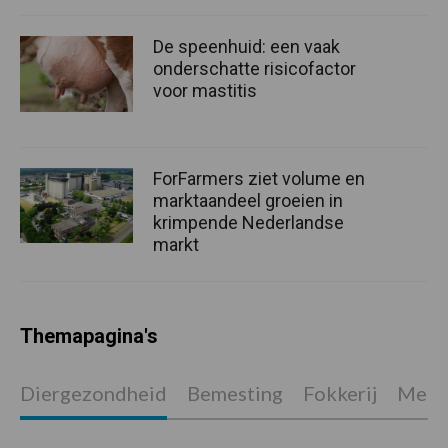
De speenhuid: een vaak
onderschatte risicofactor
voor mastitis
ForFarmers ziet volume en
marktaandeel groeien in
krimpende Nederlandse
markt
Themapagina's
Diergezondheid
Bemesting
Fokkerij
Melkv