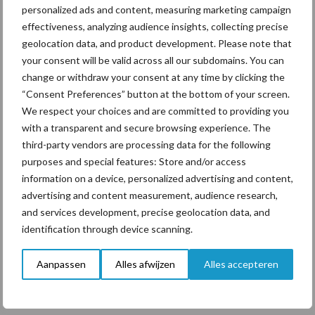
personalized ads and content, measuring marketing campaign
Tien praktische tips voor
effectiveness, analyzing audience insights, collecting precise
een langere levensduur
geolocation data, and product development. Please note that
your consent will be valid across all our subdomains. You can
change or withdraw your consent at any time by clicking the
“Consent Preferences” button at the bottom of your screen.
We respect your choices and are committed to providing you
Themapagina's
with a transparent and secure browsing experience. The
third-party vendors are processing data for the following
purposes and special features: Store and/or access
Diergezondheid
Bemesting
Fokkerij
Melkv
information on a device, personalized advertising and content,
advertising and content measurement, audience research,
and services development, precise geolocation data, and
identification through device scanning.
Belgisch witblauw
Droogstand
Aanpassen
Alles afwijzen
Alles accepteren