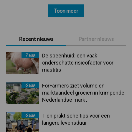
Toon meer
Primaire
Recent nieuws
Partner nieuws
Sidebar
7 aug
De speenhuid: een vaak
onderschatte risicofactor voor
mastitis
6 aug
ForFarmers ziet volume en
marktaandeel groeien in krimpende
Nederlandse markt
6 aug
Tien praktische tips voor een
langere levensduur