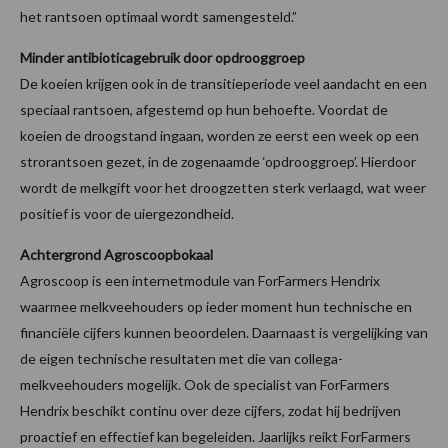
het rantsoen optimaal wordt samengesteld.”
Minder antibioticagebruik door opdrooggroep
De koeien krijgen ook in de transitieperiode veel aandacht en een
speciaal rantsoen, afgestemd op hun behoefte. Voordat de
koeien de droogstand ingaan, worden ze eerst een week op een
strorantsoen gezet, in de zogenaamde ‘opdrooggroep’. Hierdoor
wordt de melkgift voor het droogzetten sterk verlaagd, wat weer
positief is voor de uiergezondheid.
Achtergrond Agroscoopbokaal
Agroscoop is een internetmodule van ForFarmers Hendrix
waarmee melkveehouders op ieder moment hun technische en
financiële cijfers kunnen beoordelen. Daarnaast is vergelijking van
de eigen technische resultaten met die van collega-
melkveehouders mogelijk. Ook de specialist van ForFarmers
Hendrix beschikt continu over deze cijfers, zodat hij bedrijven
proactief en effectief kan begeleiden. Jaarlijks reikt ForFarmers