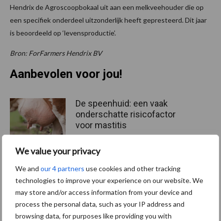
Hendrix de Agroscoopbokaal uit aan een melkveehouder die op
een specifiek onderdeel uitzonderlijk heeft gepresteerd. Dit jaar
is beoordeeld op ‘levensproductie’.
Bron: ForFarmers Hendrix BV
Aanbevolen voor jou!
De speenhuid: een vaak
onderschatte risicofactor
voor mastitis
We value your privacy
ForFarmers ziet volume en
We and
our 4 partners
use cookies and other tracking
marktaandeel groeien in
technologies to improve your experience on our website. We
krimpende Nederlandse
may store and/or access information from your device and
markt
process the personal data, such as your IP address and
browsing data, for purposes like providing you with