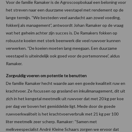
Voor de familie Ramaker is de Agroscoopbokaal een beloning voor
het streven naar een duurzame veestapel met rendement op de
lange termijn. “We besteden veel aandacht aan zowel voeding,
fokkerij als management”, antwoordt Johan Ramaker op de vraag
wat het geheim achter zijn succes is. De Ramakers fokken op
robuuste koeien met sterk beenwerk die veel ruwvoer kunnen
verwerken. “De koeien moeten lang meegaan. Een duurzame
veestapel is uiteindelijk ook goed voor de portemonnee”, aldus
Ramaker.
Zorgvuldig voeren om potentie te benutten
De familie Ramaker hecht waarde aan een goede kwaliteit ruw en
krachtvoer. Ze focussen op grasland en inkuilmanagement, dit uit
zich in het kengetal meetmelk uit ruwvoer dat met 20 kg per koe
per dag ver boven het gemiddelde ligt. Mede door de goede
ruwvoerkwaliteit is het krachtvoerverbruik met 21 kg per 100
liter meetmelk zeer scherp. Ramaker: “Samen met
melkveespecialist André Kleine Schaars zorgen we ervoor dat