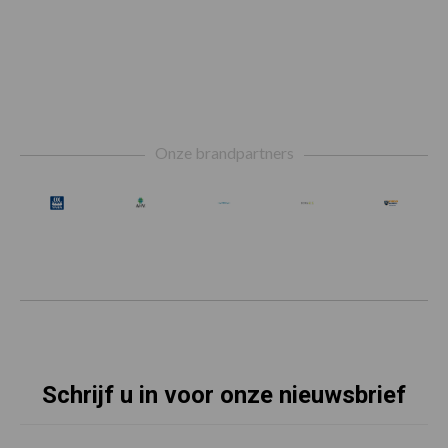
Footer
Onze brandpartners
Schrijf u in voor onze nieuwsbrief