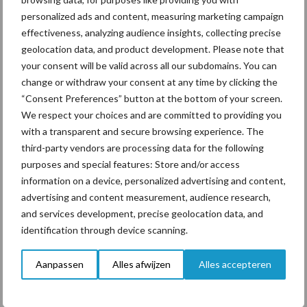
personalized ads and content, measuring marketing campaign
ForFarmers ziet volume en
effectiveness, analyzing audience insights, collecting precise
marktaandeel groeien in
geolocation data, and product development. Please note that
krimpende Nederlandse
your consent will be valid across all our subdomains. You can
markt
change or withdraw your consent at any time by clicking the
“Consent Preferences” button at the bottom of your screen.
We respect your choices and are committed to providing you
with a transparent and secure browsing experience. The
Themapagina's
third-party vendors are processing data for the following
purposes and special features: Store and/or access
Diergezondheid
Bemesting
Fokkerij
Melkv
information on a device, personalized advertising and content,
advertising and content measurement, audience research,
and services development, precise geolocation data, and
identification through device scanning.
Mastitis
Hittestress
Aanpassen
Alles afwijzen
Alles accepteren