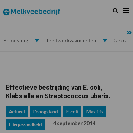
Spring
Door
Spring
Spring
naar
naar
naar
naar
Zoeken...
Zoek
Melkveebedrijf.nl
de
de
de
de
hoofdnavigatie
hoofd
eerste
voettekst
inhoud
sidebar
Bemesting
Teeltwerkzaamheden
Gezond
Effectieve bestrijding van E. coli,
Klebsiella en Streptococcus uberis.
Actueel
Droogstand
E. coli
Mastitis
4 september 2014
Uiergezondheid