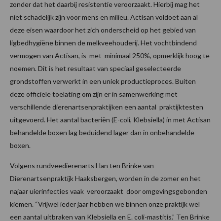
zonder dat het daarbij resistentie veroorzaakt. Hierbij mag het
niet schadelijk zijn voor mens en milieu. Actisan voldoet aan al
deze eisen waardoor het zich onderscheid op het gebied van
ligbedhygiëne binnen de melkveehouderij. Het vochtbindend
vermogen van Actisan, is met minimaal 250%, opmerklijk hoog te
noemen. Dit is het resultaat van speciaal geselecteerde
grondstoffen verwerkt in een uniek productieproces. Buiten
deze officiële toelating om zijn er in samenwerking met
verschillende dierenartsenpraktijken een aantal praktijktesten
uitgevoerd. Het aantal bacteriën (E-coli, Klebsiella) in met Actisan
behandelde boxen lag beduidend lager dan in onbehandelde
boxen.
Volgens rundveedierenarts Han ten Brinke van
Dierenartsenpraktijk Haaksbergen, worden in de zomer en het
najaar uierinfecties vaak veroorzaakt door omgevingsgebonden
kiemen. “Vrijwel ieder jaar hebben we binnen onze praktijk wel
een aantal uitbraken van Klebsiella en E. coli-mastitis.” Ten Brinke