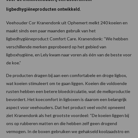
ligbedhygiëneproducten ontwikkeld.
Veehouder Cor Kranendonk uit Ophemert melkt 240 koeien en
maakt sinds een paar maanden gebruik van het
ligbedhygiëneproduct Comfort Care. Kranendonk: “We hebben
verschillende merken geprobeerd op het gebied van
ligboxhygiëne, en Lely kwam naar voren als één van de beste voor
de koe.”
De producten dragen bij aan een comfortabele en droge ligbox,
wat koeien stimuleert om te gaan liggen. Koeien die voldoende
rusten hebben een betere bloedcirculatie, wat de melkproductie
bevordert. Het koecomfort in ligboxen is daarom een belangrijk
aspect voor veehouders. Dat het product veel vocht opneemt
ziet Kranendonk als het grootste voordeel: “De koeien liggen bij
ons op rubberen matten en die hebben zelf geen drogend
vermogen. In de boxen gebruiken we gehakseld koolzaadstro en