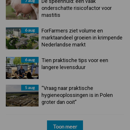
7 aug
De speenhuid: een vaak
onderschatte risicofactor voor
mastitis
6 aug
ForFarmers ziet volume en
marktaandeel groeien in krimpende
Nederlandse markt
6 aug
Tien praktische tips voor een
langere levensduur
5 aug
“Vraag naar praktische
hygieneoplossingen is in Polen
groter dan ooit”
Toon meer