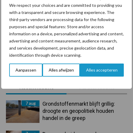
We respect your choices and are committed to providing you
with a transparent and secure browsing experience. The
third-party vendors are processing data for the following
Mastitis
Hittestress
purposes and special features: Store and/or access
information on a device, personalized advertising and content,
advertising and content measurement, audience research,
and services development, precise geolocation data, and
identification through device scanning.
Toon meer
Aanpassen
Alles afwijzen
Alles accepteren
Primaire
Recent nieuws
Partner nieuws
Sidebar
7 aug
Grondstoffenmarkt blijft grillig:
droogte en geopolitiek houden
handel in de greep