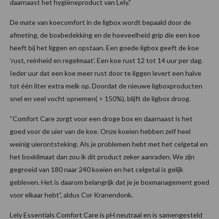
daarnaast het hygiëneproduct van Lely.”
De mate van koecomfort in de ligbox wordt bepaald door de
afmeting, de boxbedekking en de hoeveelheid grip die een koe
heeft bij het liggen en opstaan. Een goede ligbox geeft de koe
‘rust, reinheid en regelmaat’. Een koe rust 12 tot 14 uur per dag.
Ieder uur dat een koe meer rust door te liggen levert een halve
tot één liter extra melk op. Doordat de nieuwe ligboxproducten
snel en veel vocht opnemen( > 150%), blijft de ligbox droog.
“Comfort Care zorgt voor een droge box en daarnaast is het
goed voor de uier van de koe. Onze koeien hebben zelf heel
weinig uierontsteking. Als je problemen hebt met het celgetal en
het boxklimaat dan zou ik dit product zeker aanraden. We zijn
gegroeid van 180 naar 240 koeien en het celgetal is gelijk
gebleven. Het is daarom belangrijk dat je je boxmanagement goed
voor elkaar hebt”, aldus Cor Kranendonk.
Lely Essentials Comfort Care is pH neutraal en is samengesteld