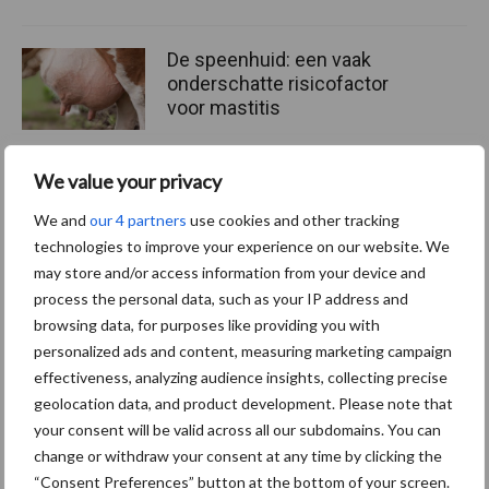
De speenhuid: een vaak
onderschatte risicofactor
voor mastitis
We value your privacy
ForFarmers ziet volume en
We and
our 4 partners
use cookies and other tracking
marktaandeel groeien in
technologies to improve your experience on our website. We
krimpende Nederlandse
may store and/or access information from your device and
markt
process the personal data, such as your IP address and
browsing data, for purposes like providing you with
personalized ads and content, measuring marketing campaign
Themapagina's
effectiveness, analyzing audience insights, collecting precise
geolocation data, and product development. Please note that
your consent will be valid across all our subdomains. You can
Diergezondheid
Bemesting
Fokkerij
Melkv
change or withdraw your consent at any time by clicking the
“Consent Preferences” button at the bottom of your screen.