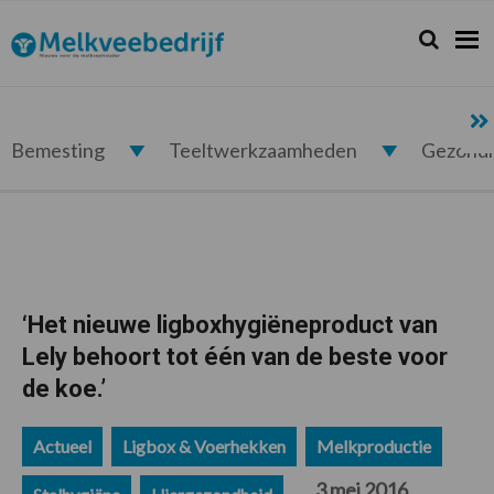
Spring
Door
Spring
Spring
naar
naar
naar
naar
Zoeken...
Zoek
Melkveebedrijf.nl
de
de
de
de
hoofdnavigatie
hoofd
eerste
voettekst
inhoud
sidebar
Bemesting
Teeltwerkzaamheden
Gezond
‘Het nieuwe ligboxhygiëneproduct van
Lely behoort tot één van de beste voor
de koe.’
Actueel
Ligbox & Voerhekken
Melkproductie
3 mei 2016