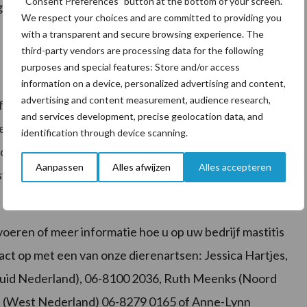
“Consent Preferences” button at the bottom of your screen.
gelmatig melkmonsters te laten onderzoeken. Op basis
We respect your choices and are committed to providing you
 uiergezondheid op uw bedrijf ingezet worden.
with a transparent and secure browsing experience. The
third-party vendors are processing data for the following
purposes and special features: Store and/or access
information on a device, personalized advertising and content,
advertising and content measurement, audience research,
 informatie over de aanwezige kiemen op uw bedrijf.
and services development, precise geolocation data, and
 een gecombineerd monster van een aantal hoog
identification through device scanning.
rzocht op de aanwezigheid van bacterie-DNA. De
Aanpassen
Alles afwijzen
Alles accepteren
tis-bacteriën die op uw bedrijf aanwezig zijn en
voeren of meer informatie hoe u op uw bedrijf mastitis
t op met een van onze dierenartsen: Jessica Hartjes,
Zuid Nederland), 06-8100 2036, Ruth Meenks (Noord
 (West Nederland) 06-8279 0165 of Anne-Lynn