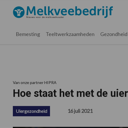
Spring
Door
Spring
Spring
naar
naar
naar
naar
Melkveebedrijf.nl
de
de
de
de
hoofdnavigatie
hoofd
eerste
voettekst
inhoud
sidebar
Bemesting
Teeltwerkzaamheden
Gezondheid
Van onze partner HIPRA
Hoe staat het met de ui
16 juli 2021
Uiergezondheid