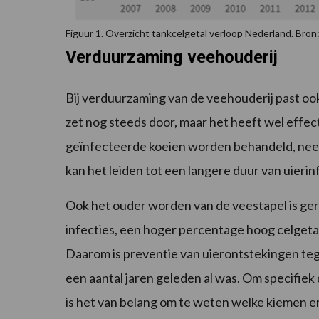
Figuur 1. Overzicht tankcelgetal verloop Nederland. Bron
Verduurzaming veehouderij
Bij verduurzaming van de veehouderij past ook
zet nog steeds door, maar het heeft wel effe
geïnfecteerde koeien worden behandeld, neem
kan het leiden tot een langere duur van uierin
Ook het ouder worden van de veestapel is ge
infecties, een hoger percentage hoog celgeta
Daarom is preventie van uierontstekingen teg
een aantal jaren geleden al was. Om specifie
is het van belang om te weten welke kiemen er