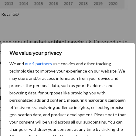
: Royal GD
 een reductie in het antibioticagebruik. Deze reductie
ct op de uiergezondheid. Doordat er minder
We value your privacy
t de kans op nieuwe mastitis infecties toe. Tevens
We and
our 4 partners
use cookies and other tracking
technologies to improve your experience on our website. We
fecties.
may store and/or access information from your device and
process the personal data, such as your IP address and
relateerd aan een toename van het percentage nieuwe
browsing data, for purposes like providing you with
l koeien en een hoger gemiddeld tankmelkcelgetal.
personalized ads and content, measuring marketing campaign
effectiveness, analyzing audience insights, collecting precise
enwoordig misschien nog wel belangrijker dan dat het
geolocation data, and product development. Please note that
k de uiergezondheid op uw bedrijf aan te kunnen pakken
your consent will be valid across all our subdomains. You can
 op het bedrijf voorkomen. Voor meer inzicht in de
change or withdraw your consent at any time by clicking the