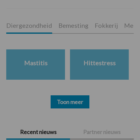
Diergezondheid
Bemesting
Fokkerij
Melkv
Mastitis
Hittestress
Toon meer
Primaire
Recent nieuws
Partner nieuws