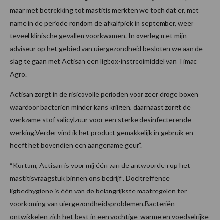
maar met betrekking tot mastitis merkten we toch dat er, met
name in de periode rondom de afkalfpiek in september, weer
teveel klinische gevallen voorkwamen. In overleg met mijn
adviseur op het gebied van uiergezondheid besloten we aan de
slag te gaan met Actisan een ligbox-instrooimiddel van Timac
Agro.
Actisan zorgt in de risicovolle perioden voor zeer droge boxen
waardoor bacteriën minder kans krijgen, daarnaast zorgt de
werkzame stof salicylzuur voor een sterke desinfecterende
werking.Verder vind ik het product gemakkelijk in gebruik en
heeft het bovendien een aangename geur”.
“Kortom, Actisan is voor mij één van de antwoorden op het
mastitisvraagstuk binnen ons bedrijf”. Doeltreffende
ligbedhygiëne is één van de belangrijkste maatregelen ter
voorkoming van uiergezondheidsproblemen.Bacteriën
ontwikkelen zich het best in een vochtige, warme en voedselrijke