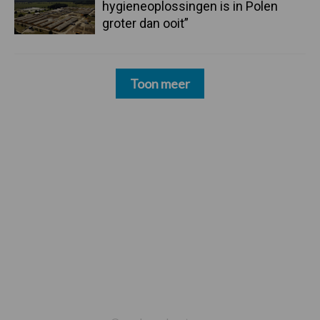
hygieneoplossingen is in Polen
groter dan ooit”
Toon meer
Footer