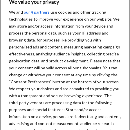
We value your privacy
verandering van pH eveneens voor een bacterieremmende
werking in het ligbed van de melkkoe.
We and
our 4 partners
use cookies and other tracking
technologies to improve your experience on our website. We
Beide producten zijn gemakkelijk strooibaar, ruiken aangenaam en
may store and/or access information from your device and
zijn in geen geval nadelig voor de speenhuid.
process the personal data, such as your IP address and
browsing data, for purposes like providing you with
Kort samengevat
personalized ads and content, measuring marketing campaign
Door deze producten afwisselend in te zetten kunt u de
effectiveness, analyzing audience insights, collecting precise
ligbedhygiëne op uw bedrijf optimaliseren en blijven de kosten
geolocation data, and product development. Please note that
beperkt.
your consent will be valid across all our subdomains. You can
Meer informatie
change or withdraw your consent at any time by clicking the
“Consent Preferences” button at the bottom of your screen.
Voor meer informatie over Actisan en Timac Agro klikt u hier of
We respect your choices and are committed to providing you
belt u met het volgende nummer Mob. 06-11395207
with a transparent and secure browsing experience. The
TIMAC Agro Nederland BV
third-party vendors are processing data for the following
Postbus 4365
purposes and special features: Store and/or access
information on a device, personalized advertising and content,
3006 AJ Rotterdam
advertising and content measurement, audience research,
Telefoon: 010-204 55 53