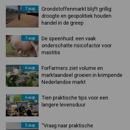
Sidebar
7 aug
Grondstoffenmarkt blijft grillig:
droogte en geopolitiek houden
handel in de greep
7 aug
De speenhuid: een vaak
onderschatte risicofactor voor
mastitis
6 aug
ForFarmers ziet volume en
marktaandeel groeien in krimpende
Nederlandse markt
6 aug
Tien praktische tips voor een
langere levensduur
5 aug
“Vraag naar praktische