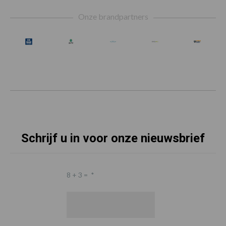
Footer
Onze brandpartners
Schrijf u in voor onze nieuwsbrief
8 + 3 =
*