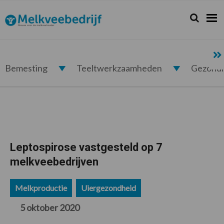
Spring
Door
Spring
Spring
naar
naar
naar
naar
Zoeken...
Zoek
Melkveebedrijf.nl
de
de
de
de
hoofdnavigatie
hoofd
eerste
voettekst
inhoud
sidebar
Bemesting
Teeltwerkzaamheden
Gezond
Leptospirose vastgesteld op 7
melkveebedrijven
Melkproductie
Uiergezondheid
5 oktober 2020