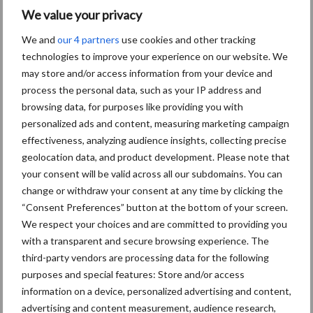
We value your privacy
Themapagina's
We and
our 4 partners
use cookies and other tracking
technologies to improve your experience on our website. We
may store and/or access information from your device and
Diergezondheid
Bemesting
Fokkerij
Melkv
process the personal data, such as your IP address and
browsing data, for purposes like providing you with
personalized ads and content, measuring marketing campaign
effectiveness, analyzing audience insights, collecting precise
geolocation data, and product development. Please note that
Mastitis
Hittestress
your consent will be valid across all our subdomains. You can
change or withdraw your consent at any time by clicking the
“Consent Preferences” button at the bottom of your screen.
We respect your choices and are committed to providing you
with a transparent and secure browsing experience. The
Toon meer
third-party vendors are processing data for the following
purposes and special features: Store and/or access
information on a device, personalized advertising and content,
Primaire
advertising and content measurement, audience research,